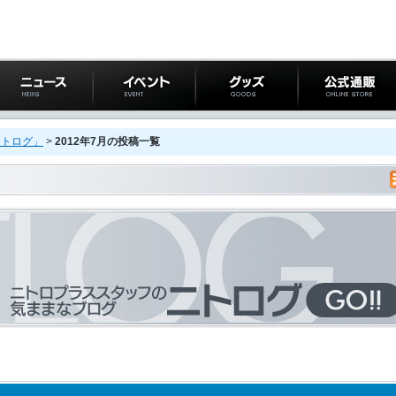
ニュース
イベント
グッズ
公式通販
ニトログ」
>
2012年7月の投稿一覧