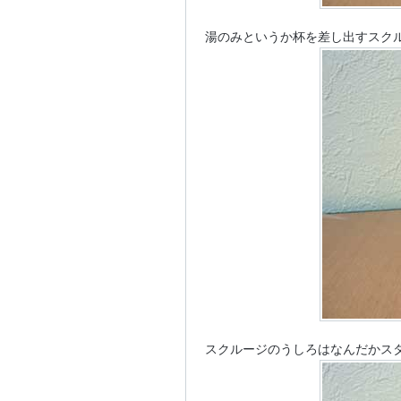
湯のみというか杯を差し出すスク
スクルージのうしろはなんだかス