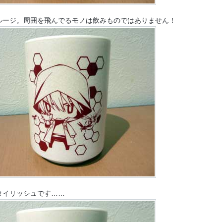
ルージ。周囲を飛んでるモノは飲みものではありません！
タイリッシュです……