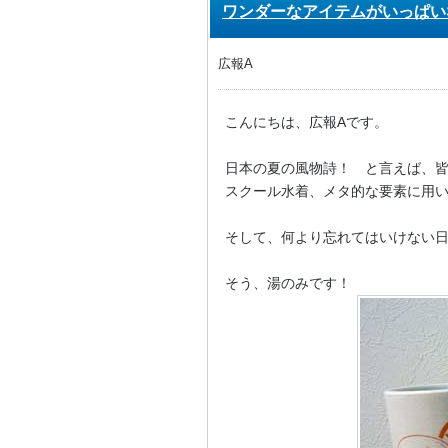
ワンダーなアイテムがいっぱいな
広報A
こんにちは、広報Aです。
日本の夏の風物詩！ と言えば、
スクール水着、メタ的な要素に用
そして、何より忘れてはいけない
そう、湯のみです！