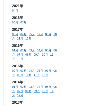
2021年
04月
2018年
06月
07月
2017年
03月
04月
05月
07月
08月
10
月
11月
12月
2016年
01月
02月
03月
04月
05月
06
月
07月
08月
09月
10月
11
月
12月
2015年
02月
03月
04月
06月
07月
08
月
09月
10月
11月
12月
2014年
01月
02月
03月
04月
05月
06
月
07月
08月
09月
10月
11
月
12月
2013年