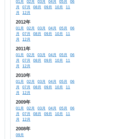
01月
02月
03月
04月
05月
06
月
07月
08月
09月
10月
11
月
12月
2012年
01月
02月
03月
04月
05月
06
月
07月
08月
09月
10月
11
月
12月
2011年
01月
02月
03月
04月
05月
06
月
07月
08月
09月
10月
11
月
12月
2010年
01月
02月
03月
04月
05月
06
月
07月
08月
09月
10月
11
月
12月
2009年
01月
02月
03月
04月
05月
06
月
07月
08月
09月
10月
11
月
12月
2008年
09月