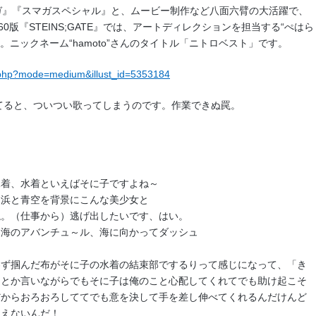
ガ』『スマガスペシャル』と、ムービー制作など八面六臂の大活躍で、
 360版『STEINS;GATE』では、アートディレクションを担当する“ぺはら
。ニックネーム“hamoto”さんのタイトル「ニトロベスト」です。
st.php?mode=medium&illust_id=5353184
てると、ついつい歌ってしまうのです。作業できぬ罠。
水着、水着といえばそに子ですよね～
、浜と青空を背景にこんな美少女と
ね。（仕事から）逃げ出したいです、はい。
な海のアバンチュ～ル、海に向かってダッシュ
わず掴んだ布がそに子の水着の結束部でするりって感じになって、「き
」とか言いながらでもそに子は俺のこと心配してくれてでも助け起こそ
だからおろおろしててでも意を決して手を差し伸べてくれるんだけんど
見えないんだ！