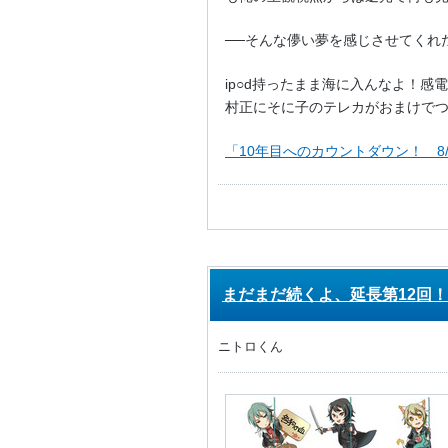
──そんな儚い夢を感じさせてくれ
ip○d持ったまま海に入んなよ！感
村正にそに子のテレカがおまけで
「10年目へのカウントダウン！ 8/
まだまだ続くよ、延長第12回！
ニトロくん