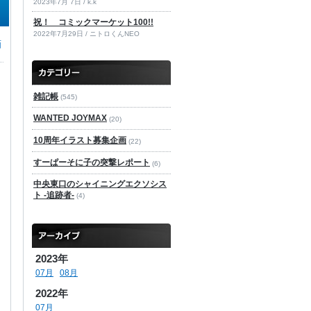
2023年7月 7日 / k.k
祝！ コミックマーケット100!!
2022年7月29日 / ニトロくんNEO
画
雑記帳
(545)
WANTED JOYMAX
(20)
10周年イラスト募集企画
(22)
すーぱーそに子の突撃レポート
(6)
中央東口のシャイニングエクソシス
ト -追跡者-
(4)
2023年
07月
08月
2022年
07月