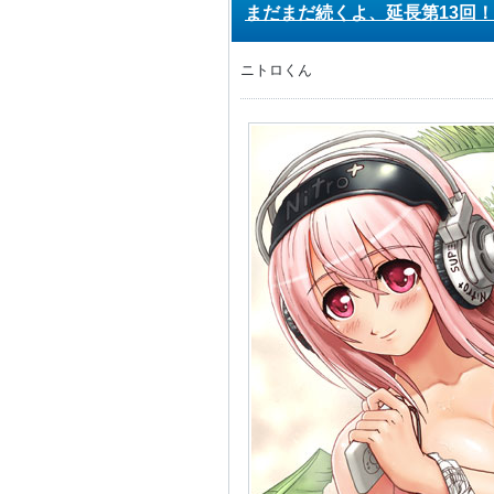
まだまだ続くよ、延長第13回！
ニトロくん