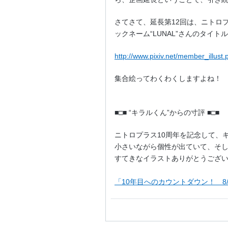
さてさて、延長第12回は、ニトロプ
ックネーム“LUNAL”さんのタイト
http://www.pixiv.net/member_illu
集合絵ってわくわくしますよね！
■□■ “キラルくん”からの寸評 ■□■
ニトロプラス10周年を記念して、
小さいながら個性が出ていて、そ
すてきなイラストありがとうござ
「10年目へのカウントダウン！ 8/