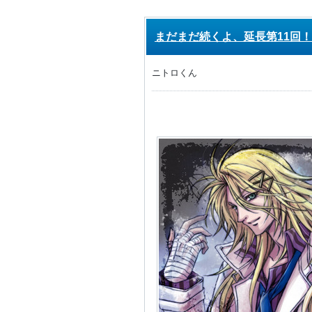
まだまだ続くよ、延長第11回！
ニトロくん