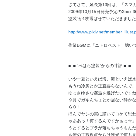
さてさて、延長第13回は、『スマ
2009年10月15日発売予定のXbox
塗装”が1枚選ばせていただきました
http://www.pixiv.net/member_illu
作業BGMに「ニトロベスト」聴い
■□■ “ぺはら塗装”からの寸評 ■□■
いやー夏といえば海、海といえば
もうね冷房とか正直要らないんで
ゆっさゆさな邂逅を遂げたいです
９月でガキんちょとか居ない静か
ＧＯ！
ほんでヤシの実に躓いてコケて思
ゃああっ！何するんですかぁっ☆
うとするとブラが落ちちゃうもん
も俺の主観視点からは逆光で何も