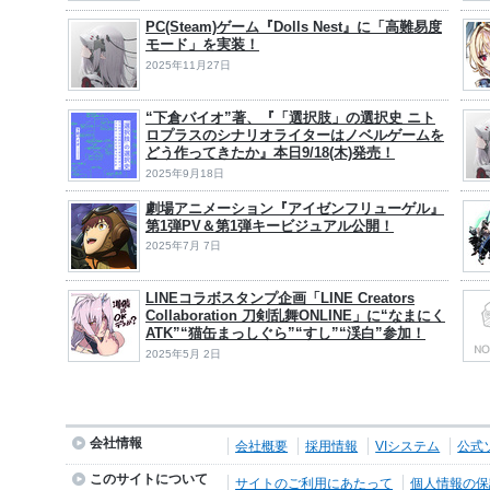
PC(Steam)ゲーム『Dolls Nest』に「高難易度
モード」を実装！
2025年11月27日
“下倉バイオ”著、『「選択肢」の選択史 ニト
ロプラスのシナリオライターはノベルゲームを
どう作ってきたか』本日9/18(木)発売！
2025年9月18日
劇場アニメーション『アイゼンフリューゲル』
第1弾PV＆第1弾キービジュアル公開！
2025年7月 7日
LINEコラボスタンプ企画「LINE Creators
Collaboration 刀剣乱舞ONLINE」に“なまにく
ATK”“猫缶まっしぐら”“すし”“渓白”参加！
2025年5月 2日
会社情報
会社概要
採用情報
VIシステム
公式
このサイトについて
サイトのご利用にあたって
個人情報の保護