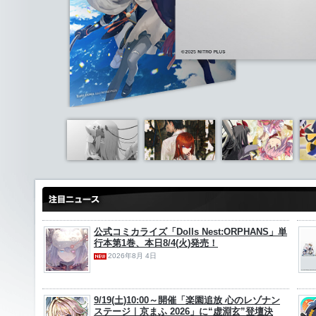
公式コミカライズ「Dolls Nest:ORPHANS」単
行本第1巻、本日8/4(火)発売！
2026年8月 4日
9/19(土)10:00～開催「楽園追放 心のレゾナン
ステージ｜京まふ 2026」に“虚淵玄”登壇決