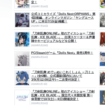
定！
2026年7月16日
公式コミカライズ「Dolls Nest:ORPHANS」第
4話後編、オンラインマガジン「ヤングエース
UP」に本日7/10(金)掲載！
2026年7月10日
『刀剣乱舞ONLINE』初のアイスショー「刀剣
乱舞 - ICE BLADE -」、出演スケーター＆声優
陣やキービジュアルなどを公開！
2026年5月29日
PC(Steam)ゲーム『Dolls Nest』発売1周年！
2026年4月24日
「刀剣乱舞 めでぃぬいこれくしょん ～刀ミュ
～」(全6種)、公式通販(国内)において
3/9(月)12:00(正午)～二次受付決定！
2026年3月 6日
『刀剣乱舞ONLINE』初のアイスショー「刀剣
乱舞 - ICE BLADE -」国立代々木競技場 第一
体育館で10/3(土)～4(日)開催決定！
2026年2月24日