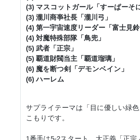
(3) マスコットガール「すーぱーそ
(3) 瀧川商亊社長「瀧川弓」
(4) 第一宇宙速度リーダー「富士見
(4) 対魔特殊部隊「鳥兜」
(5) 武者「正宗」
(5) 覇道財閥当主「覇道瑠璃」
(6) 魔を断つ剣「デモンベイン」
(6) ハーレム
サプライテーマは「目に優しい緑色
こもりです。
1番手は5-2スタート。大正義「正