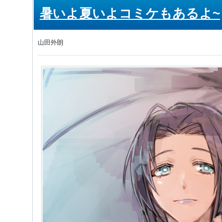
暑いよ夏いよコミケもあるよ~
山田外朗