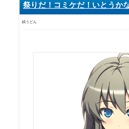
祭りだ！コミケだ！いとうか
縞うどん