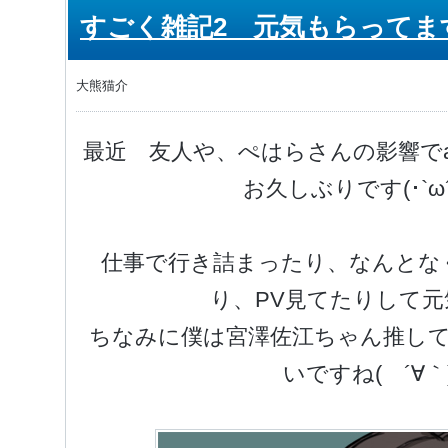
すごく雑記2 元気もらってま
大熊猫介
最近 友人や、ぺはらさんの影響でa
お久しぶりです(･`ω´･)
仕事で行き詰まったり、なんとな
り、PV見てたりして
ちなみに僕は宮澤佐江ちゃん推し
いですね( ´∀｀)ｷ