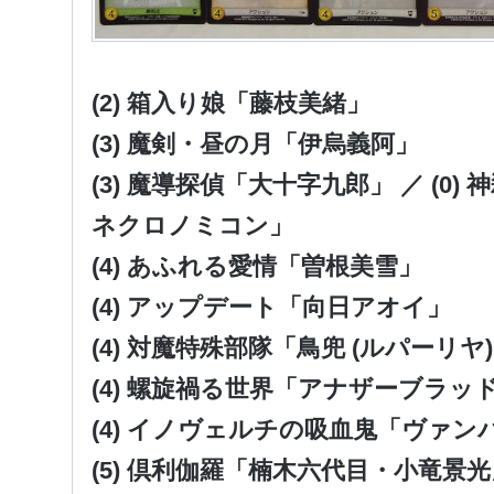
(2) 箱入り娘「藤枝美緒」
(3) 魔剣・昼の月「伊烏義阿」
(3) 魔導探偵「大十字九郎」 ／ (0
ネクロノミコン」
(4) あふれる愛情「曽根美雪」
(4) アップデート「向日アオイ」
(4) 対魔特殊部隊「鳥兜 (ルパーリヤ
(4) 螺旋禍る世界「アナザーブラッ
(4) イノヴェルチの吸血鬼「ヴァ
(5) 倶利伽羅「楠木六代目・小竜景光