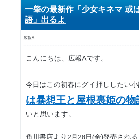
一肇の最新作「少女キネマ 或
語」出るよ
広報A
こんにちは、広報Aです。
今日はこの初春にグイ押ししたい小
は暴想王と屋根裏姫の物
いと思います。
角川書店より2月28日(金)発売さ