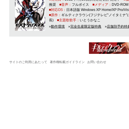
推奨
音声
フルボイス
メディア
DVD-ROM
対応OS
日本語版 Windows XP Home/XP Pro/Vis
原作
ギルティクラウン(フジテレビ“ノイタミナ”
長)
主題歌歌手
いとうかなこ
動作環境
完全生産限定版特典
店舗別予約特
サイトのご利用にあたって
著作権転載ガイドライン
お問い合わせ