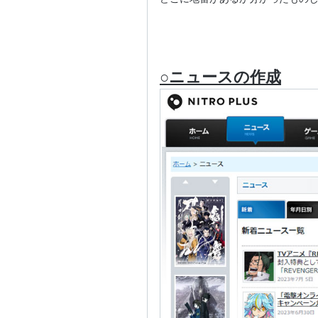
○ニュースの作成