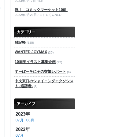
2023年7月 7日 / k.k
帳
祝！ コミックマーケット100!!
2022年7月29日 / ニトロくんNEO
雑記帳
(545)
WANTED JOYMAX
(20)
10周年イラスト募集企画
(22)
すーぱーそに子の突撃レポート
(6)
中央東口のシャイニングエクソシス
ト -追跡者-
(4)
2023年
07月
08月
2022年
07月