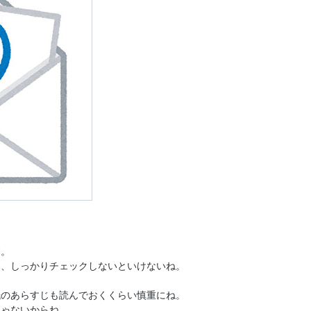
す。
ら、しっかりチェックしないといけないね。
紙のあらすじも読んでおくくらい慎重にね。
じゃないからね。