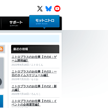
サポート
モットニトロ
ニトロプラスのお仕事【その4：ゲ
ーム開発編】
2023年8月18日 / ニトロくん
ニトロプラスのお仕事【その3：一
日のタイムスケジュール編】
2023年7月21日 / もりお
ニトロプラスのお仕事【その2：新
人編】
2023年7月14日 / ろんりこ
ニトロプラスのお仕事【その1：イ
ベントの企画運営編】