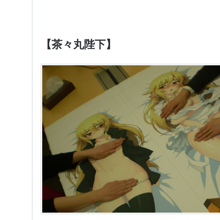
【茶々丸陛下】