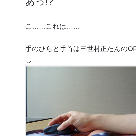
あっ!?
こ……これは……
手のひらと手首は三世村正たんのOP
し……