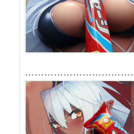
……………………………