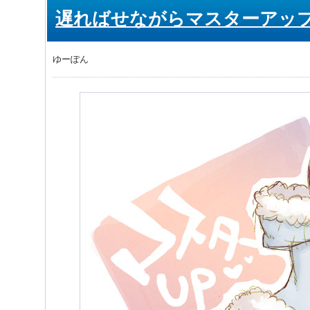
遅ればせながらマスターアッ
ゆーぽん