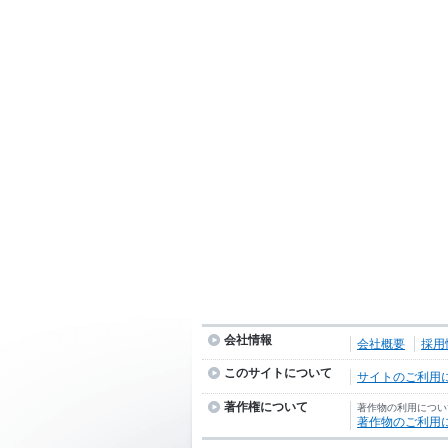
会社情報
会社概要
採用
このサイトについて
サイトのご利用
著作権について
著作物の利用につい
著作物のご利用