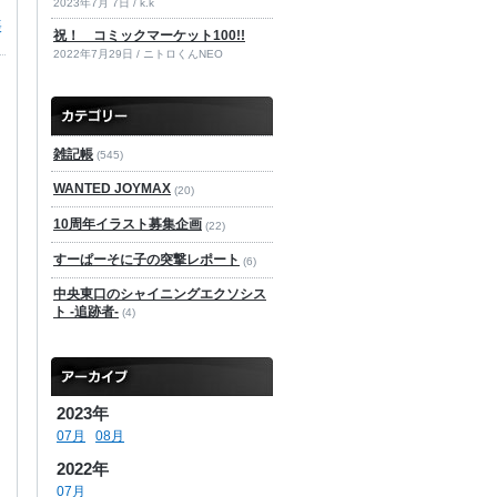
2023年7月 7日 / k.k
帳
祝！ コミックマーケット100!!
2022年7月29日 / ニトロくんNEO
雑記帳
(545)
WANTED JOYMAX
(20)
10周年イラスト募集企画
(22)
すーぱーそに子の突撃レポート
(6)
中央東口のシャイニングエクソシス
ト -追跡者-
(4)
2023年
07月
08月
2022年
07月