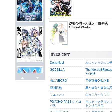
沙耶の唄＆天使ノ二挺拳銃
Official Works
作品別に探す
Dolls Nest
みにくいモジカの
GODZILLA
Thunderbolt Fanta
Project
凍京NECRO
刀剣乱舞ONLINE
戻る
次へ
楽園追放
君と彼女と彼女の
フェノメノ
がっこうぐらし！
PSYCHO-PASS サイコ
ギルティクラウン 
パス
トクリスマス