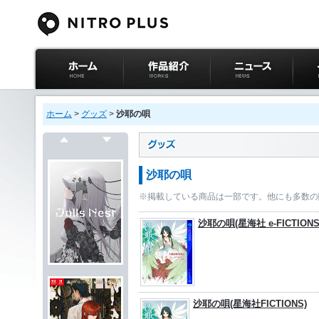
ニトロプラス公式
作品紹介
ニュース
イベ
サイト ホーム
ホーム
>
グッズ
>
沙耶の唄
戻る
次へ
沙耶の唄
※掲載している商品は一部です。他にも多数の
沙耶の唄(星海社 e-FICTIONS
沙耶の唄(星海社FICTIONS)