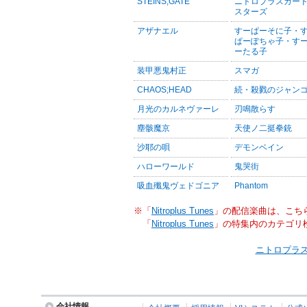
STEINS;GATE
ニトロプラスカー
スターズ
アザナエル
すーぱーそに子・
ぱーぽちゃ子・す
ーたる子
装甲悪鬼村正
スマガ
CHAOS;HEAD
続・殺戮のジャン
月光のカルネヴァーレ
刃鳴散らす
塵骸魔京
天使ノ二挺拳銃
沙耶の唄
デモンベイン
ハローワールド
鬼哭街
吸血殲鬼ヴェドゴニア
Phantom
※「
Nitroplus Tunes
」の配信楽曲は、こち
「
Nitroplus Tunes
」の特集内のカテゴリ
ニトロプラス
会社情報