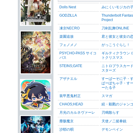
Dolls Nest
みにくいモジカの
GODZILLA
Thunderbolt Fanta
Project
凍京NECRO
刀剣乱舞ONLINE
楽園追放
君と彼女と彼女の
フェノメノ
がっこうぐらし！
PSYCHO-PASS サイコ
ギルティクラウン 
パス
トクリスマス
STEINS;GATE
ニトロプラスカー
スターズ
アザナエル
すーぱーそに子・
ぱーぽちゃ子・す
ーたる子
装甲悪鬼村正
スマガ
CHAOS;HEAD
続・殺戮のジャン
月光のカルネヴァーレ
刃鳴散らす
塵骸魔京
天使ノ二挺拳銃
沙耶の唄
デモンベイン