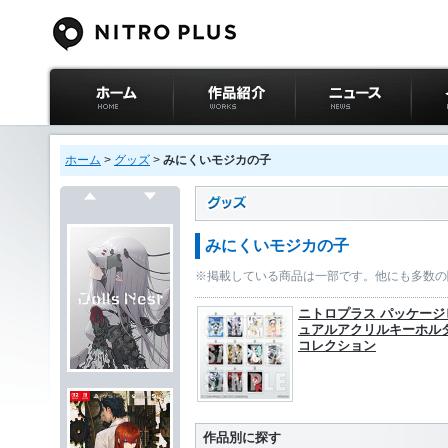
ニトロプラス公式
作品紹介
ニュース
イベ
サイト ホーム
ホーム
>
グッズ
>
みにくいモジカの子
戻る
次へ
みにくいモジカの子
※掲載している商品は一部です。他にも多数の
ニトロプラス パッケージ
ュアルアクリルキーホル
コレクション
作品別に探す