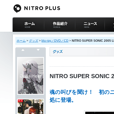
ニトロプラス公式
作品紹介
ニュース
イベ
サイト ホーム
ホーム
>
グッズ
>
blu-ray／DVD／CD
>
NITRO SUPER SONIC 2005 L
戻る
次へ
NITRO SUPER SONIC 2
魂の叫びを聞け！ 初の
処に登場。