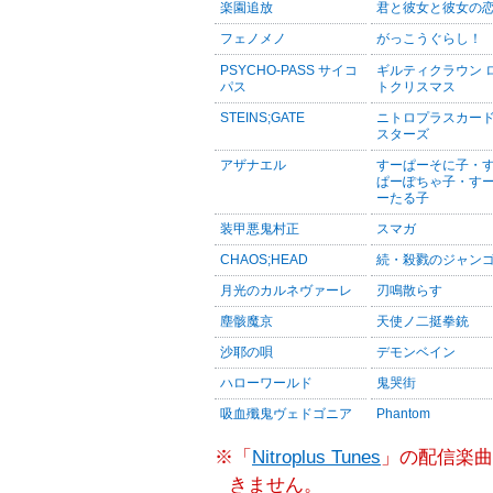
楽園追放
君と彼女と彼女の
フェノメノ
がっこうぐらし！
PSYCHO-PASS サイコ
ギルティクラウン 
パス
トクリスマス
STEINS;GATE
ニトロプラスカー
スターズ
アザナエル
すーぱーそに子・
ぱーぽちゃ子・す
ーたる子
装甲悪鬼村正
スマガ
CHAOS;HEAD
続・殺戮のジャン
月光のカルネヴァーレ
刃鳴散らす
塵骸魔京
天使ノ二挺拳銃
沙耶の唄
デモンベイン
ハローワールド
鬼哭街
吸血殲鬼ヴェドゴニア
Phantom
※「
Nitroplus Tunes
」の配信楽曲
きません。