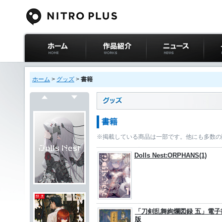
ニトロプラス公式
作品紹介
ニュース
イベ
サイト ホーム
ホーム
>
グッズ
>
書籍
戻る
次へ
書籍
※掲載している商品は一部です。他にも多数の
Dolls Nest:ORPHANS(1)
「刀剣乱舞絢爛図録 五」電子
版