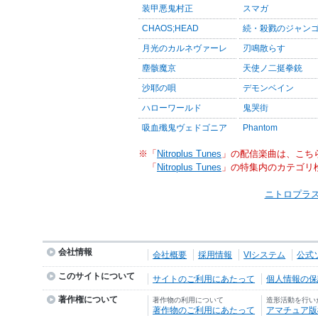
装甲悪鬼村正
スマガ
CHAOS;HEAD
続・殺戮のジャン
月光のカルネヴァーレ
刃鳴散らす
塵骸魔京
天使ノ二挺拳銃
沙耶の唄
デモンベイン
ハローワールド
鬼哭街
吸血殲鬼ヴェドゴニア
Phantom
※「
Nitroplus Tunes
」の配信楽曲は、こち
「
Nitroplus Tunes
」の特集内のカテゴリ
ニトロプラス
会社情報
会社概要
採用情報
VIシステム
公式
このサイトについて
サイトのご利用にあたって
個人情報の保護
著作権について
著作物の利用について
造形活動を行い
著作物のご利用にあたって
アマチュア版