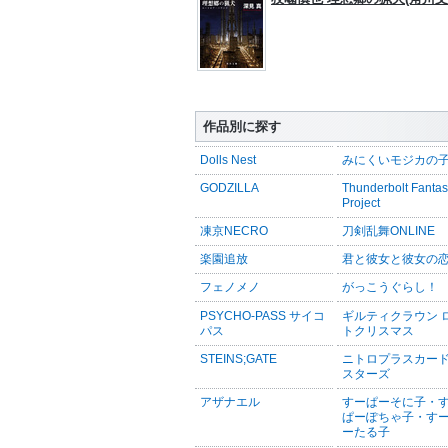
作品別に探す
Dolls Nest
みにくいモジカの
GODZILLA
Thunderbolt Fanta
Project
凍京NECRO
刀剣乱舞ONLINE
楽園追放
君と彼女と彼女の
フェノメノ
がっこうぐらし！
PSYCHO-PASS サイコ
ギルティクラウン 
パス
トクリスマス
STEINS;GATE
ニトロプラスカー
スターズ
アザナエル
すーぱーそに子・
ぱーぽちゃ子・す
ーたる子