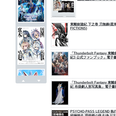
東離劍遊紀 下之巻 刃無鋒(星
FICTIONS)
「Thunderbolt Fantasy 東
紀3 公式ファンブック」電子
「Thunderbolt Fantasy 東
戻る
次へ
紀 布袋劇人形写真集」電子書
PSYCHO-PASS LEGEND 
狡噛慎也 理想郷の猟犬(角川文