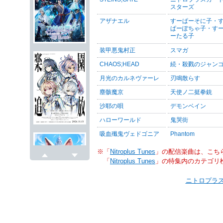
スターズ
アザナエル
すーぱーそに子・
ぱーぽちゃ子・す
ーたる子
装甲悪鬼村正
スマガ
CHAOS;HEAD
続・殺戮のジャン
月光のカルネヴァーレ
刃鳴散らす
塵骸魔京
天使ノ二挺拳銃
沙耶の唄
デモンベイン
ハローワールド
鬼哭街
吸血殲鬼ヴェドゴニア
Phantom
※「
Nitroplus Tunes
」の配信楽曲は、こち
「
Nitroplus Tunes
」の特集内のカテゴリ
戻る
次へ
ニトロプラス