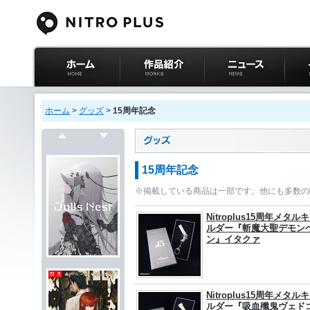
ニトロプラス公式
作品紹介
ニュース
イベ
サイト ホーム
ホーム
>
グッズ
>
15周年記念
戻る
次へ
15周年記念
※掲載している商品は一部です。他にも多数の
Nitroplus15周年メタル
ルダー『斬魔大聖デモン
ン』イタクァ
Nitroplus15周年メタル
ルダー『吸血殲鬼ヴェド