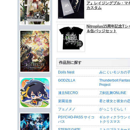
ア』レイジングブル・マ
カスタム
Nitroplus15周年記念T
＆缶バッジセット
作品別に探す
Dolls Nest
みにくいモジカの
GODZILLA
Thunderbolt Fanta
Project
凍京NECRO
刀剣乱舞ONLINE
楽園追放
君と彼女と彼女の
フェノメノ
がっこうぐらし！
PSYCHO-PASS サイコ
ギルティクラウン 
パス
トクリスマス
STEINS;GATE
ニトロプラスカー