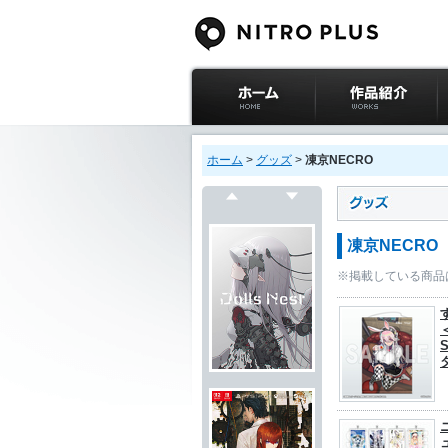
ニトロプラス公式
作品紹介
サイト ホーム
ホーム
>
グッズ
>
凍京NECRO
戻る
次へ
凍京NECRO
※掲載している商品