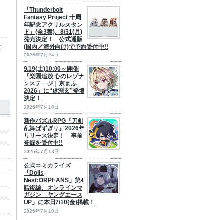
「Thunderbolt
Fantasy Project 十周
年記念アクリルスタン
ド」(全3種)、8/31(月)
発売決定！ 公式通販
ー
(国内／海外向け)で予約受付中!!
2026年7月24日
9/19(土)10:00～開催
「楽園追放 心のレゾナ
ンステージ｜京まふ
2026」に“虚淵玄”登壇
決定！
2026年7月16日
新作パズルRPG『刀剣
乱舞ぱずぎり』2026年
リリース決定！ 事前
登録を受付中!!
2026年7月13日
公式コミカライズ
「Dolls
Nest:ORPHANS」第4
話後編、オンラインマ
ガジン「ヤングエース
UP」に本日7/10(金)掲載！
2026年7月10日