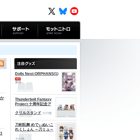
サポート
モットニトロ
Dolls Nest:ORPHANS(1)
書籍
おか
Thunderbolt Fantasy
Project 十周年記念ア
クリルスタンド
その他
刀剣乱舞 めでぃぬいこ
れくしょん ～刀ミュ～
ロ
その他