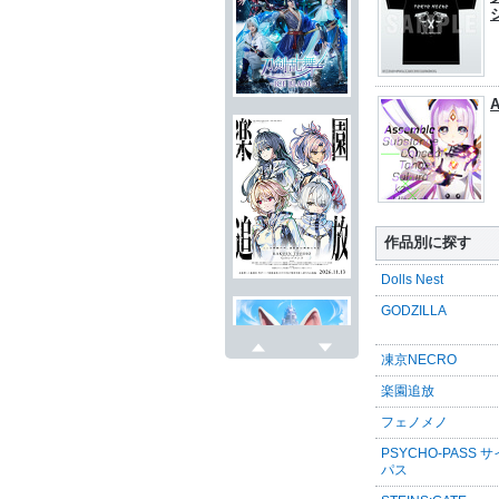
A
作品別に探す
Dolls Nest
GODZILLA
凍京NECRO
戻る
次へ
楽園追放
フェノメノ
PSYCHO-PASS 
パス