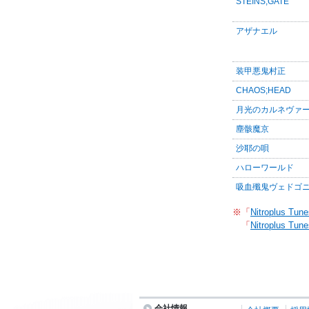
STEINS;GATE
アザナエル
装甲悪鬼村正
CHAOS;HEAD
月光のカルネヴァ
塵骸魔京
沙耶の唄
ハローワールド
吸血殲鬼ヴェドゴ
※「
Nitroplus Tune
「
Nitroplus Tune
会社情報