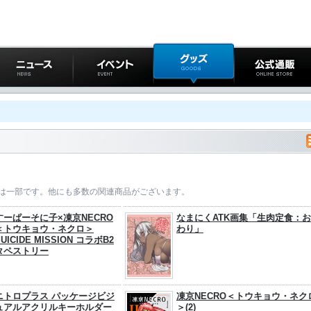
ニュース
イベント
グッズ
公式通販
は一部です。他にも多数の関連商品がございます。
すーぱーそに子×凍京NECRO
なまにくATK画集「生肉定食：
＜トウキョウ・ネクロ＞
わり」
SUICIDE MISSION コラボB2
タペストリー
ニトロプラス パッケージビジ
凍京NECRO＜トウキョウ・ネク
ュアルアクリルキーホルダー
＞(2)