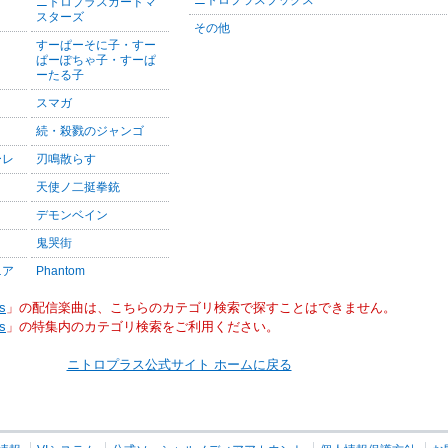
ニトロプラスカードマ
スターズ
その他
すーぱーそに子・すー
ぱーぽちゃ子・すーぱ
ーたる子
スマガ
続・殺戮のジャンゴ
ーレ
刃鳴散らす
天使ノ二挺拳銃
デモンベイン
鬼哭街
ニア
Phantom
s
」の配信楽曲は、こちらのカテゴリ検索で探すことはできません。
s
」の特集内のカテゴリ検索をご利用ください。
ニトロプラス公式サイト ホームに戻る