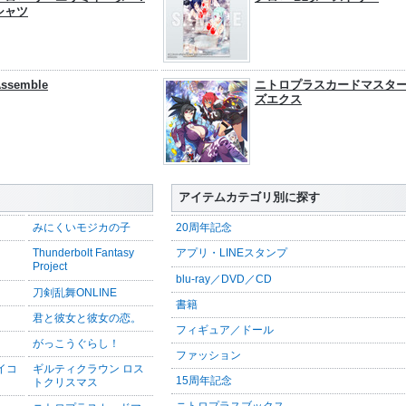
シャツ
ssemble
ニトロプラスカードマスタ
ズエクス
アイテムカテゴリ別に探す
みにくいモジカの子
20周年記念
Thunderbolt Fantasy
アプリ・LINEスタンプ
Project
blu-ray／DVD／CD
刀剣乱舞ONLINE
書籍
君と彼女と彼女の恋。
フィギュア／ドール
がっこうぐらし！
ファッション
サイコ
ギルティクラウン ロス
15周年記念
トクリスマス
ニトロプラスブックス