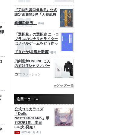
『刀剣乱舞ONLINE』公式
設定画集第5弾「刀剣乱舞
絢爛図録 五」
書籍
ネ
1弾
「選択肢」の選択史 ニトロ
プラスのシナリオライター
はノベルゲームをどう作っ
てきたか(星海社新書)
書籍
ロ
刀剣乱舞ONLINE こん
のすけ Tシャツ／パー
カー
ファッション
»グッズ一覧
ョ
ア
公式コミカライズ
「Dolls
Nest:ORPHANS」単
行本第1巻、本日
8/4(火)発売！
ネ
2026年8月 4日