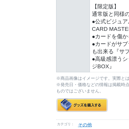
【限定版】
通常版と同様
●公式ビジュアルガ
CARD MAST
●カードを傷
●カードがサ
も出来る『サ
●高級感漂う
ジBOX』
※商品画像はイメージです。実際と
※発売日・価格などの情報は掲載時
ものではございません。
カテゴリ：
その他