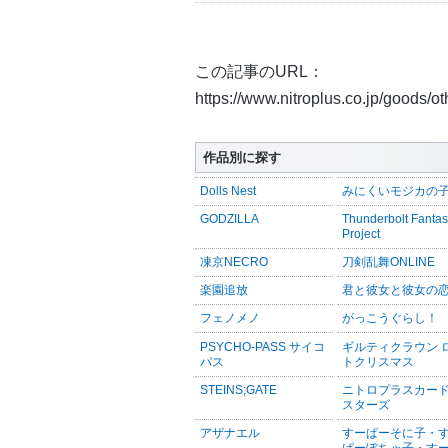
この記事のURL：
https://www.nitroplus.co.jp/goods/o
作品別に探す
Dolls Nest
みにくいモジカの
GODZILLA
Thunderbolt Fanta
Project
凍京NECRO
刀剣乱舞ONLINE
楽園追放
君と彼女と彼女の
フェノメノ
がっこうぐらし！
PSYCHO-PASS サイコ
ギルティクラウン 
パス
トクリスマス
STEINS;GATE
ニトロプラスカー
スターズ
アザナエル
すーぱーそに子・
ぱーぽちゃ子・す