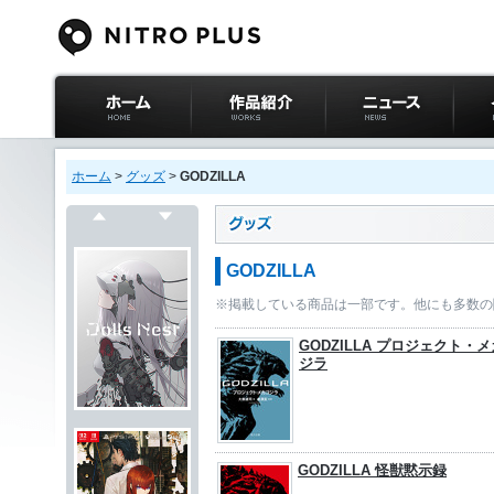
ニトロプラス公式
作品紹介
ニュース
イベ
サイト ホーム
ホーム
>
グッズ
>
GODZILLA
戻る
次へ
GODZILLA
※掲載している商品は一部です。他にも多数の
GODZILLA プロジェクト・
ジラ
GODZILLA 怪獣黙示録