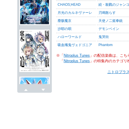
CHAOS;HEAD
続・殺戮のジャン
月光のカルネヴァーレ
刃鳴散らす
塵骸魔京
天使ノ二挺拳銃
沙耶の唄
デモンベイン
ハローワールド
鬼哭街
吸血殲鬼ヴェドゴニア
Phantom
※「
Nitroplus Tunes
」の配信楽曲は、こち
「
Nitroplus Tunes
」の特集内のカテゴリ
ニトロプラス
戻る
次へ