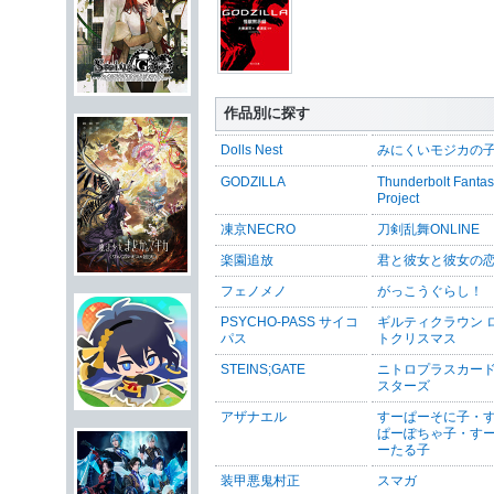
作品別に探す
Dolls Nest
みにくいモジカの
GODZILLA
Thunderbolt Fanta
Project
凍京NECRO
刀剣乱舞ONLINE
楽園追放
君と彼女と彼女の
フェノメノ
がっこうぐらし！
PSYCHO-PASS サイコ
ギルティクラウン 
パス
トクリスマス
STEINS;GATE
ニトロプラスカー
スターズ
アザナエル
すーぱーそに子・
ぱーぽちゃ子・す
ーたる子
装甲悪鬼村正
スマガ