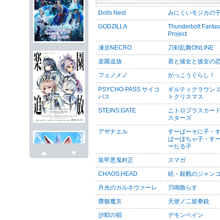
Dolls Nest
みにくいモジカの
GODZILLA
Thunderbolt Fanta
Project
凍京NECRO
刀剣乱舞ONLINE
楽園追放
君と彼女と彼女の
フェノメノ
がっこうぐらし！
PSYCHO-PASS サイコ
ギルティクラウン 
パス
トクリスマス
STEINS;GATE
ニトロプラスカー
スターズ
アザナエル
すーぱーそに子・
ぱーぽちゃ子・す
ーたる子
装甲悪鬼村正
スマガ
戻る
次へ
CHAOS;HEAD
続・殺戮のジャン
月光のカルネヴァーレ
刃鳴散らす
塵骸魔京
天使ノ二挺拳銃
沙耶の唄
デモンベイン