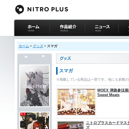
ニトロプラス公式
作品紹介
ニュース
イベ
サイト ホーム
ホーム
>
グッズ
>
スマガ
戻る
次へ
スマガ
※掲載している商品は一部です。他にも多数の
MOEX 津路参汰画
Sweet Meats
ニトロプラスカードマス
ズ