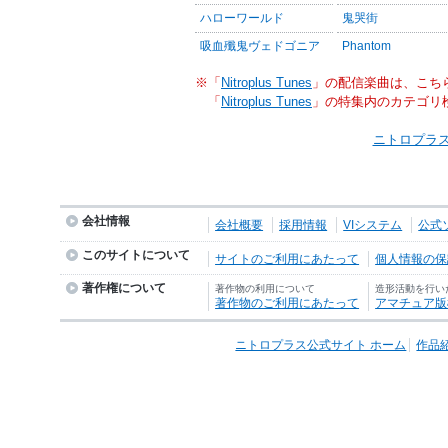
ハローワールド
鬼哭街
吸血殲鬼ヴェドゴニア
Phantom
※「
Nitroplus Tunes
」の配信楽曲は、こち
「
Nitroplus Tunes
」の特集内のカテゴリ
ニトロプラス
会社情報
会社概要
採用情報
VIシステム
公式
このサイトについて
サイトのご利用にあたって
個人情報の保護
著作権について
著作物の利用について
造形活動を行い
著作物のご利用にあたって
アマチュア版
ニトロプラス公式サイト ホーム
作品