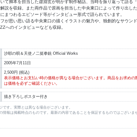
おいて脚本を担当した虚淵玄が明かす制作秘話、当時を振り返って語る
ン解説を収録。また両作品で原画を担当した中央東口によって作り出し
らにまつわるエピソード等がインタビュー形式で語られています。
ッフが思い思い語る中央東口の描くイラストの魅力や、独創的なサウン
IZZへのインタビューなども収録。
沙耶の唄＆天使ノ二挺拳銃 Official Works
2005年7月11日
2,500円 (税込)
表示価格とお支払い時の価格が異なる場合がございます。商品をお求めの
は価格を必ずご確認ください。
描き下ろしポスター付き
ジです。実際とは異なる場合がございます。
の情報は掲載時点のものです。最新の内容であることを保証するものではございま