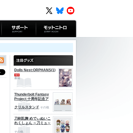
サポート
モットニトロ
Dolls Nest:ORPHANS(1)
書籍
Thunderbolt Fantasy
Project 十周年記念ア
クリルスタンド
その他
刀剣乱舞 めでぃぬいこ
れくしょん ～刀ミュ～
その他