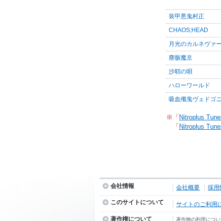
装甲悪鬼村正
CHAOS;HEAD
月光のカルネヴァ
塵骸魔京
沙耶の唄
ハローワールド
吸血殲鬼ヴェドゴ
※「
Nitroplus Tune
「
Nitroplus Tune
会社情報
会社概要
採用
このサイトについて
サイトのご利用
著作権について
著作物の利用につい