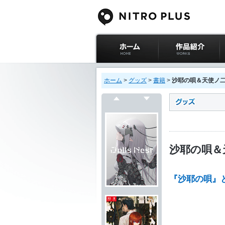
ニトロプラス公式
作品紹介
サイト ホーム
ホーム
>
グッズ
>
書籍
>
沙耶の唄＆天使ノ二挺拳銃
戻る
次へ
沙耶の唄＆天使
『沙耶の唄』