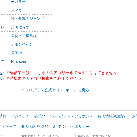
ーたる子
スマガ
続・殺戮のジャンゴ
ーレ
刃鳴散らす
天使ノ二挺拳銃
デモンベイン
鬼哭街
ニア
Phantom
s
」の配信楽曲は、こちらのカテゴリ検索で探すことはできません。
s
」の特集内のカテゴリ検索をご利用ください。
ニトロプラス公式サイト ホームに戻る
情報
VIシステム
公式ソーシャルメディアアカウント
個人情報保護方針
お
にあたって
個人情報の保護について(Cookieポリシー)
て
造形活動を行いたい個人の方
商品化をご希望の法人様