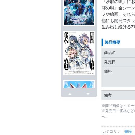
『沙耶の唄』に
耶の唄』全シー
フや線画、それ
他にも開発スタ
生み出し続けるZ
製品概要
商品名
発売日
価格
備考
戻る
次へ
※商品画像はイメー
※発売日・価格など
ん。
カテゴリ：
書籍