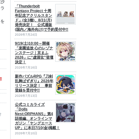
『沙
「Thunderbolt
たラ
Fantasy Project 十周
年記念アクリルスタン
ド」(全3種)、8/31(月)
ドを
発売決定！ 公式通販
(国内／海外向け)で予約受付中!!
2026年7月24日
9/19(土)10:00～開催
「楽園追放 心のレゾナ
ンステージ｜京まふ
2026」に“虚淵玄”登壇
決定！
2026年7月16日
新作パズルRPG『刀剣
際
乱舞ぱずぎり』2026年
リリース決定！ 事前
登録を受付中!!
2026年7月13日
公式コミカライズ
「Dolls
Nest:ORPHANS」第4
せ
話後編、オンラインマ
ガジン「ヤングエース
UP」に本日7/10(金)掲載！
2026年7月10日