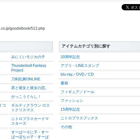
s.co.jp/goods/book/512.php
アイテムカテゴリ別に探す
みにくいモジカの子
20周年記念
Thunderbolt Fantasy
アプリ・LINEスタンプ
Project
blu-ray／DVD／CD
刀剣乱舞ONLINE
書籍
君と彼女と彼女の恋。
フィギュア／ドール
がっこうぐらし！
ファッション
サイコ
ギルティクラウン ロス
15周年記念
トクリスマス
ニトロプラスブックス
ニトロプラスカードマ
スターズ
その他
すーぱーそに子・すー
ぱーぽちゃ子・すーぱ