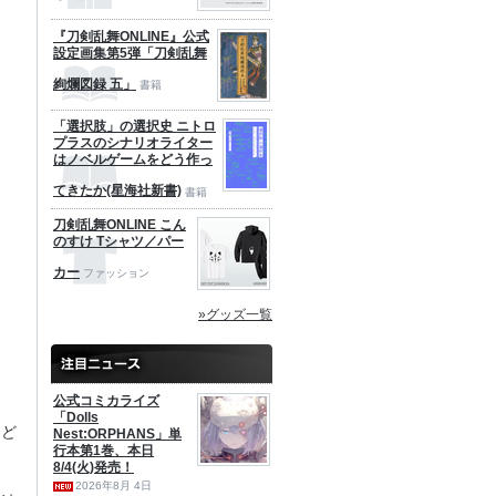
『刀剣乱舞ONLINE』公式
設定画集第5弾「刀剣乱舞
絢爛図録 五」
書籍
「選択肢」の選択史 ニトロ
プラスのシナリオライター
はノベルゲームをどう作っ
てきたか(星海社新書)
書籍
刀剣乱舞ONLINE こん
のすけ Tシャツ／パー
カー
ファッション
»グッズ一覧
公式コミカライズ
「Dolls
など
Nest:ORPHANS」単
行本第1巻、本日
8/4(火)発売！
2026年8月 4日