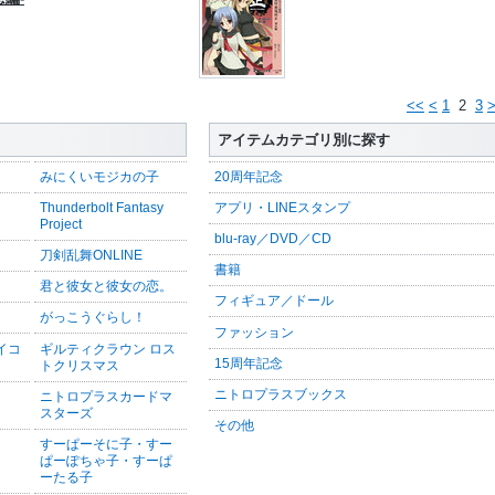
<<
<
1
2
3
アイテムカテゴリ別に探す
みにくいモジカの子
20周年記念
Thunderbolt Fantasy
アプリ・LINEスタンプ
Project
blu-ray／DVD／CD
刀剣乱舞ONLINE
書籍
君と彼女と彼女の恋。
フィギュア／ドール
がっこうぐらし！
ファッション
サイコ
ギルティクラウン ロス
15周年記念
トクリスマス
ニトロプラスブックス
ニトロプラスカードマ
スターズ
その他
すーぱーそに子・すー
ぱーぽちゃ子・すーぱ
ーたる子