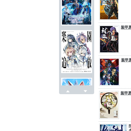
装甲
装甲
装甲
戻る
次へ