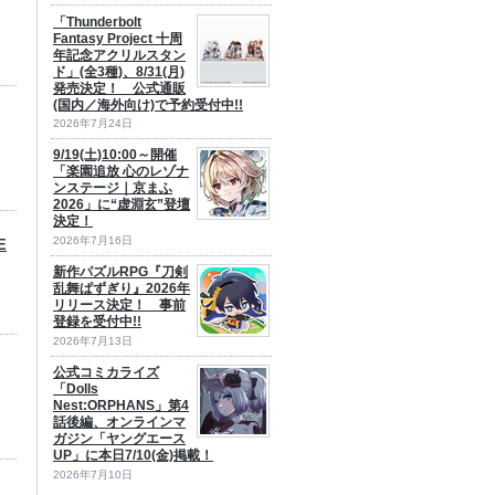
「Thunderbolt
Fantasy Project 十周
年記念アクリルスタン
ド」(全3種)、8/31(月)
発売決定！ 公式通販
(国内／海外向け)で予約受付中!!
2026年7月24日
9/19(土)10:00～開催
「楽園追放 心のレゾナ
ンステージ｜京まふ
2026」に“虚淵玄”登壇
決定！
2026年7月16日
E
新作パズルRPG『刀剣
乱舞ぱずぎり』2026年
リリース決定！ 事前
登録を受付中!!
2026年7月13日
公式コミカライズ
「Dolls
Nest:ORPHANS」第4
話後編、オンラインマ
ガジン「ヤングエース
UP」に本日7/10(金)掲載！
2026年7月10日