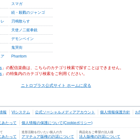
スマガ
続・殺戮のジャンゴ
ーレ
刃鳴散らす
天使ノ二挺拳銃
デモンベイン
鬼哭街
ニア
Phantom
s
」の配信楽曲は、こちらのカテゴリ検索で探すことはできません。
s
」の特集内のカテゴリ検索をご利用ください。
ニトロプラス公式サイト ホームに戻る
情報
VIシステム
公式ソーシャルメディアアカウント
個人情報保護方針
お
にあたって
個人情報の保護について(Cookieポリシー)
て
造形活動を行いたい個人の方
商品化をご希望の法人様
にあたって
アマチュア版権の許諾について
法人版権の許諾について