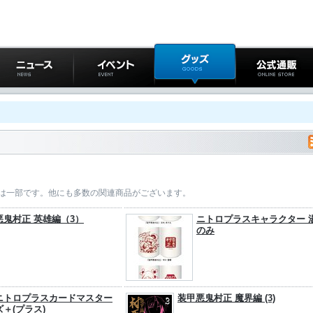
ニュース
イベント
グッズ
公式通販
は一部です。他にも多数の関連商品がございます。
悪鬼村正 英雄編（3）
ニトロプラスキャラクター 
のみ
ニトロプラスカードマスター
装甲悪鬼村正 魔界編 (3)
ズ＋(プラス)