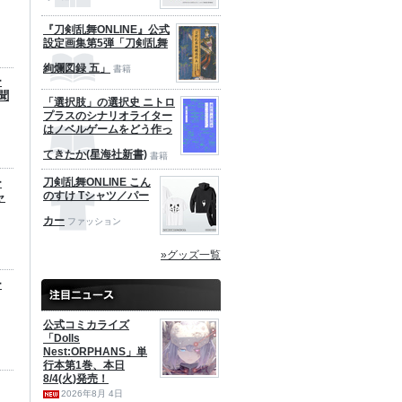
『刀剣乱舞ONLINE』公式
設定画集第5弾「刀剣乱舞
絢爛図録 五」
書籍
ー
聞
「選択肢」の選択史 ニトロ
プラスのシナリオライター
はノベルゲームをどう作っ
てきたか(星海社新書)
書籍
ー
刀剣乱舞ONLINE こん
のすけ Tシャツ／パー
ャ
カー
ファッション
»グッズ一覧
ー
公式コミカライズ
「Dolls
Nest:ORPHANS」単
行本第1巻、本日
8/4(火)発売！
2026年8月 4日