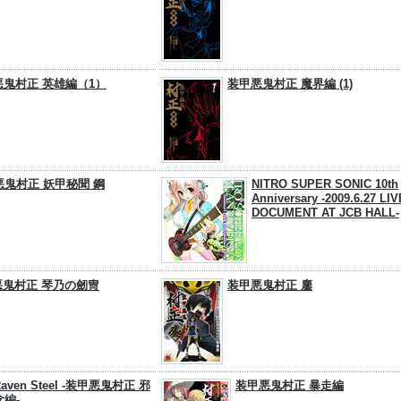
悪鬼村正 英雄編（1）
装甲悪鬼村正 魔界編 (1)
悪鬼村正 妖甲秘聞 鋼
NITRO SUPER SONIC 10th
Anniversary -2009.6.27 LIV
DOCUMENT AT JCB HALL-
悪鬼村正 琴乃の劒冑
装甲悪鬼村正 鏖
Raven Steel -装甲悪鬼村正 邪
装甲悪鬼村正 暴走編
念編-