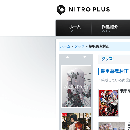
ニトロプラス公式
作品紹介
サイト ホーム
ホーム
>
グッズ
>
装甲悪鬼村正
戻る
次へ
装甲悪鬼村正
※掲載している商品
装甲