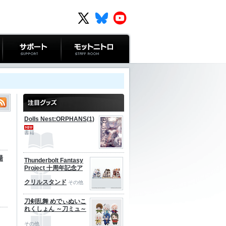
サポート
モットニトロ
Dolls Nest:ORPHANS(1)
書籍
湯
Thunderbolt Fantasy
Project 十周年記念ア
クリルスタンド
その他
刀剣乱舞 めでぃぬいこ
れくしょん ～刀ミュ～
その他