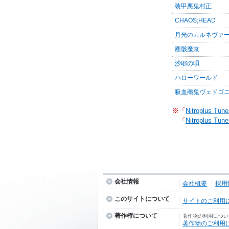
装甲悪鬼村正
CHAOS;HEAD
月光のカルネヴァ
塵骸魔京
沙耶の唄
ハローワールド
吸血殲鬼ヴェドゴ
※「
Nitroplus Tune
「
Nitroplus Tune
会社情報
会社概要
採用
このサイトについて
サイトのご利用
著作権について
著作物の利用につい
著作物のご利用