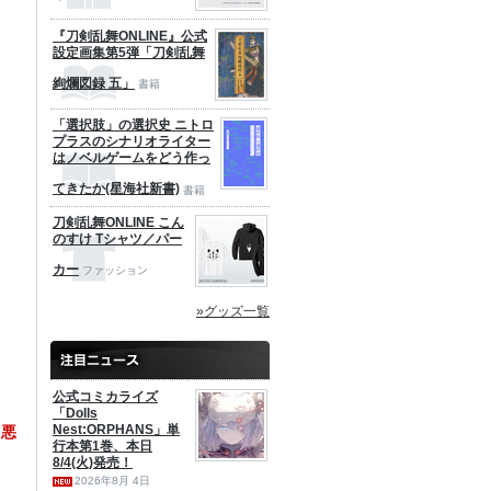
『刀剣乱舞ONLINE』公式
設定画集第5弾「刀剣乱舞
絢爛図録 五」
書籍
「選択肢」の選択史 ニトロ
プラスのシナリオライター
はノベルゲームをどう作っ
てきたか(星海社新書)
書籍
刀剣乱舞ONLINE こん
のすけ Tシャツ／パー
カー
ファッション
»グッズ一覧
公式コミカライズ
「Dolls
Nest:ORPHANS」単
甲悪
行本第1巻、本日
8/4(火)発売！
2026年8月 4日