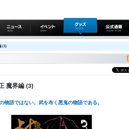
ニュース
イベント
グッズ
公式通販
(3)
 魔界編 (3)
雄の物語ではない。武を布く悪鬼の物語である。