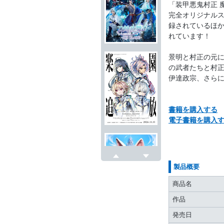
「装甲悪鬼村正 
完全オリジナルス
録されているほか
れています！
景明と村正の元
の武者たちと村正
伊達政宗、さらに
書籍を購入する
電子書籍を購入
戻る
次へ
製品概要
商品名
作品
発売日