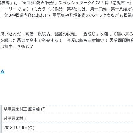
魔界編」は、実力派“銃爺”氏が、スラッシュダークADV『装甲悪鬼村正
トーリーで描くコミカライズ作品。第3巻には、第十二編～第十八編が
、第3巻収録内容にあわせた用語集や登場劔冑のスペック表なども収録
に舞い込んだ、高僧「親統坊」警護の依頼。「親統坊」を狙って襲い来
を纏った悪鬼が空中で激突する！ 今度の敵も曲者揃い！ 天草四郎時
は柳生十兵衛も!?
する
装甲悪鬼村正 魔界編 (3)
装甲悪鬼村正
2012年6月8日(金)