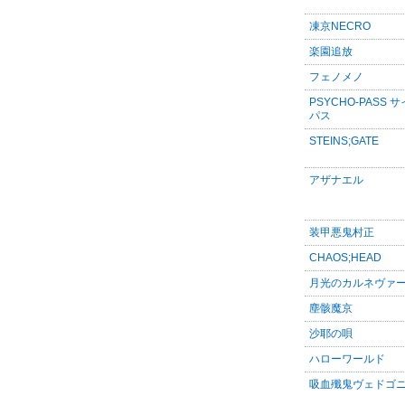
凍京NECRO
楽園追放
フェノメノ
PSYCHO-PASS 
パス
STEINS;GATE
アザナエル
装甲悪鬼村正
CHAOS;HEAD
月光のカルネヴァ
塵骸魔京
沙耶の唄
ハローワールド
吸血殲鬼ヴェドゴ