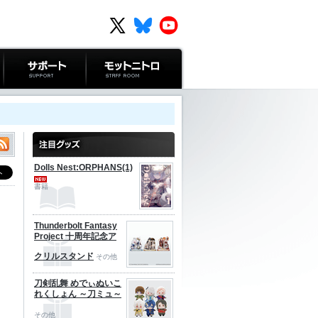
サポート
モットニトロ
Dolls Nest:ORPHANS(1)
書籍
Thunderbolt Fantasy
Project 十周年記念ア
クリルスタンド
その他
刀剣乱舞 めでぃぬいこ
れくしょん ～刀ミュ～
その他