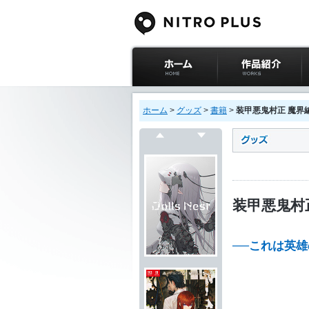
ニトロプラス公式
作品紹介
サイト ホーム
ホーム
>
グッズ
>
書籍
>
装甲悪鬼村正 魔界編 
戻る
次へ
装甲悪鬼村正
──これは英