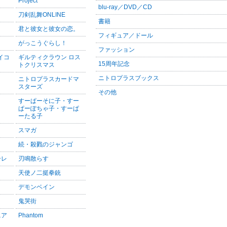
Project
blu-ray／DVD／CD
刀剣乱舞ONLINE
書籍
君と彼女と彼女の恋。
フィギュア／ドール
がっこうぐらし！
ファッション
サイコ
ギルティクラウン ロス
15周年記念
トクリスマス
ニトロプラスブックス
ニトロプラスカードマ
スターズ
その他
すーぱーそに子・すー
ぱーぽちゃ子・すーぱ
ーたる子
スマガ
続・殺戮のジャンゴ
ーレ
刃鳴散らす
天使ノ二挺拳銃
デモンベイン
鬼哭街
ニア
Phantom