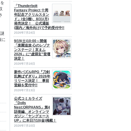
』を
「Thunderbolt
収
Fantasy Project 十周
年記念アクリルスタン
さ
ド」(全3種)、8/31(月)
発売決定！ 公式通販
(国内／海外向け)で予約受付中!!
2026年7月24日
る謎
貞に
9/19(土)10:00～開催
「楽園追放 心のレゾナ
ンステージ｜京まふ
2026」に“虚淵玄”登壇
決定！
2026年7月16日
新作パズルRPG『刀剣
乱舞ぱずぎり』2026年
リリース決定！ 事前
登録を受付中!!
2026年7月13日
公式コミカライズ
「Dolls
Nest:ORPHANS」第4
話後編、オンラインマ
ガジン「ヤングエース
UP」に本日7/10(金)掲載！
2026年7月10日