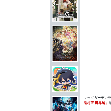
マッグガーデン
鬼村正 魔界編」