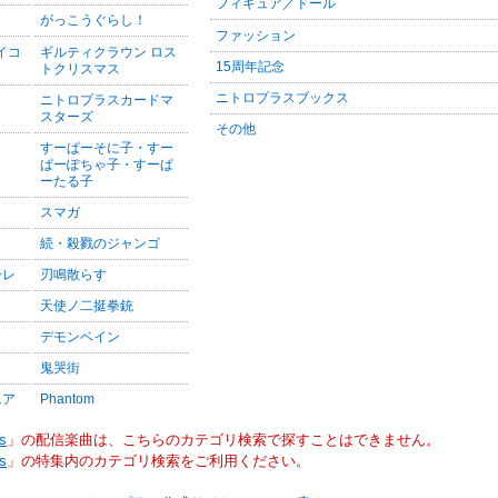
フィギュア／ドール
がっこうぐらし！
ファッション
サイコ
ギルティクラウン ロス
15周年記念
トクリスマス
ニトロプラスブックス
ニトロプラスカードマ
スターズ
その他
すーぱーそに子・すー
ぱーぽちゃ子・すーぱ
ーたる子
スマガ
続・殺戮のジャンゴ
ーレ
刃鳴散らす
天使ノ二挺拳銃
デモンベイン
鬼哭街
ニア
Phantom
s
」の配信楽曲は、こちらのカテゴリ検索で探すことはできません。
s
」の特集内のカテゴリ検索をご利用ください。