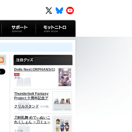
サポート
モットニトロ
Dolls Nest:ORPHANS(1)
書籍
Thunderbolt Fantasy
Project 十周年記念ア
クリルスタンド
その他
刀剣乱舞 めでぃぬいこ
れくしょん ～刀ミュ～
その他