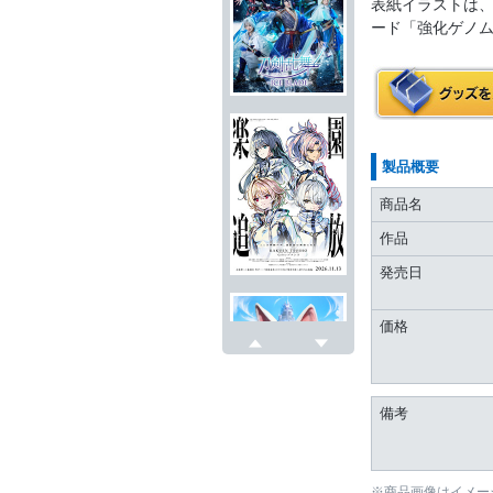
表紙イラストは、
ード「強化ゲノム
製品概要
商品名
作品
発売日
価格
戻る
次へ
備考
※商品画像はイメー