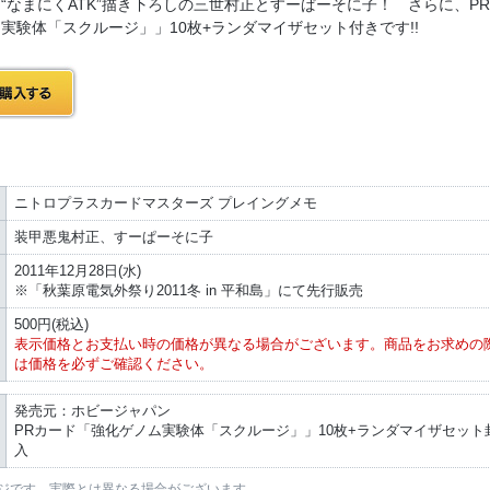
“なまにくATK”描き下ろしの三世村正とすーぱーそに子！ さらに、P
実験体「スクルージ」」10枚+ランダマイザセット付きです!!
ニトロプラスカードマスターズ プレイングメモ
装甲悪鬼村正、すーぱーそに子
2011年12月28日(水)
※「秋葉原電気外祭り2011冬 in 平和島」にて先行販売
500円(税込)
表示価格とお支払い時の価格が異なる場合がございます。商品をお求めの
は価格を必ずご確認ください。
発売元：ホビージャパン
PRカード「強化ゲノム実験体「スクルージ」」10枚+ランダマイザセット
入
ジです。実際とは異なる場合がございます。