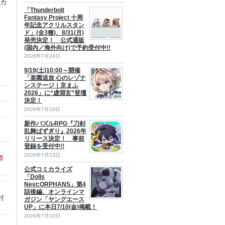
Rカ
「Thunderbolt
Fantasy Project 十周
年記念アクリルスタン
ド」(全3種)、8/31(月)
発売決定！ 公式通販
(国内／海外向け)で予約受付中!!
2026年7月24日
9/19(土)10:00～開催
「楽園追放 心のレゾナ
ンステージ｜京まふ
2026」に“虚淵玄”登壇
決定！
2026年7月16日
新作パズルRPG『刀剣
乱舞ぱずぎり』2026年
リリース決定！ 事前
登録を受付中!!
2026年7月13日
際
公式コミカライズ
「Dolls
Nest:ORPHANS」第4
話後編、オンラインマ
封
ガジン「ヤングエース
UP」に本日7/10(金)掲載！
2026年7月10日