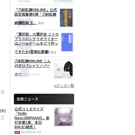
『刀剣乱舞ONLINE』公式
設定画集第5弾「刀剣乱舞
絢爛図録 五」
書籍
「選択肢」の選択史 ニトロ
プラスのシナリオライター
はノベルゲームをどう作っ
てきたか(星海社新書)
書籍
刀剣乱舞ONLINE こん
のすけ Tシャツ／パー
カー
ファッション
»グッズ一覧
ージ
公式コミカライズ
勝利
「Dolls
にご
Nest:ORPHANS」単
行本第1巻、本日
8/4(火)発売！
2026年8月 4日