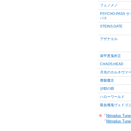
フェノメノ
PSYCHO-PASS 
パス
STEINS;GATE
アザナエル
装甲悪鬼村正
CHAOS;HEAD
月光のカルネヴァ
塵骸魔京
沙耶の唄
ハローワールド
吸血殲鬼ヴェドゴ
※「
Nitroplus Tune
「
Nitroplus Tune