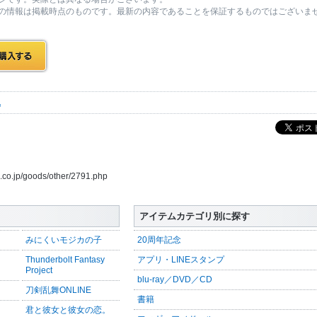
の情報は掲載時点のものです。最新の内容であることを保証するものではございま
他
s.co.jp/goods/other/2791.php
アイテムカテゴリ別に探す
みにくいモジカの子
20周年記念
Thunderbolt Fantasy
アプリ・LINEスタンプ
Project
blu-ray／DVD／CD
刀剣乱舞ONLINE
書籍
君と彼女と彼女の恋。