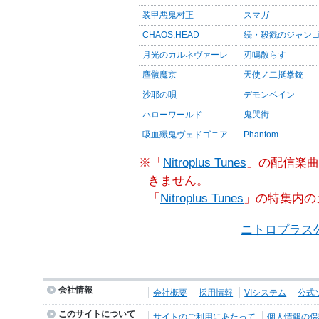
装甲悪鬼村正
スマガ
CHAOS;HEAD
続・殺戮のジャン
月光のカルネヴァーレ
刃鳴散らす
塵骸魔京
天使ノ二挺拳銃
沙耶の唄
デモンベイン
ハローワールド
鬼哭街
吸血殲鬼ヴェドゴニア
Phantom
※「
Nitroplus Tunes
」の配信楽曲
きません。
「
Nitroplus Tunes
」の特集内の
ニトロプラス
会社情報
会社概要
採用情報
VIシステム
公式
このサイトについて
サイトのご利用にあたって
個人情報の保護