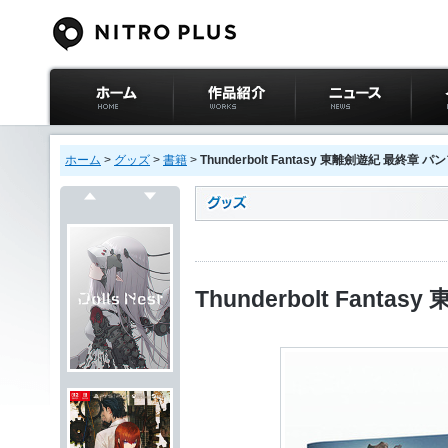
ニトロプラス公式
作品紹介
ニュース
イベ
サイト ホーム
ホーム
>
グッズ
>
書籍
>
Thunderbolt Fantasy 東離劍遊紀 最終章 
戻る
次へ
Thunderbolt Fan