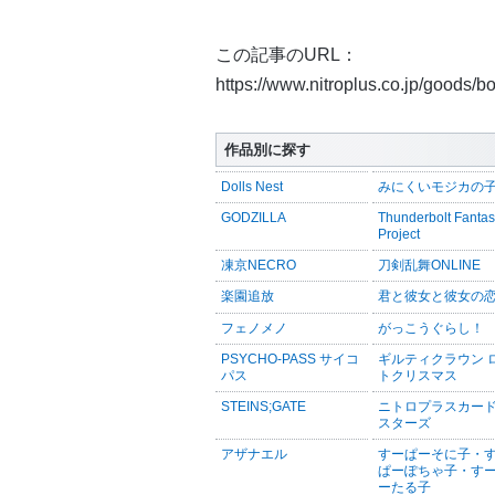
この記事のURL：
https://www.nitroplus.co.jp/goods/
作品別に探す
Dolls Nest
みにくいモジカの
GODZILLA
Thunderbolt Fanta
Project
凍京NECRO
刀剣乱舞ONLINE
楽園追放
君と彼女と彼女の
フェノメノ
がっこうぐらし！
PSYCHO-PASS サイコ
ギルティクラウン 
パス
トクリスマス
STEINS;GATE
ニトロプラスカー
スターズ
アザナエル
すーぱーそに子・
ぱーぽちゃ子・す
ーたる子