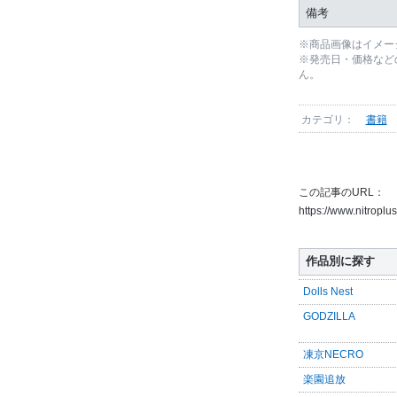
備考
※商品画像はイメー
※発売日・価格など
ん。
カテゴリ：
書籍
この記事のURL：
https://www.nitropl
作品別に探す
Dolls Nest
GODZILLA
凍京NECRO
楽園追放