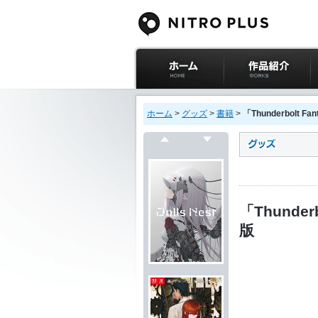
ニトロプラス公式
作品紹介
サイト ホーム
ホーム
>
グッズ
>
書籍
>
「Thunderbolt
戻る
次へ
「Thunde
版