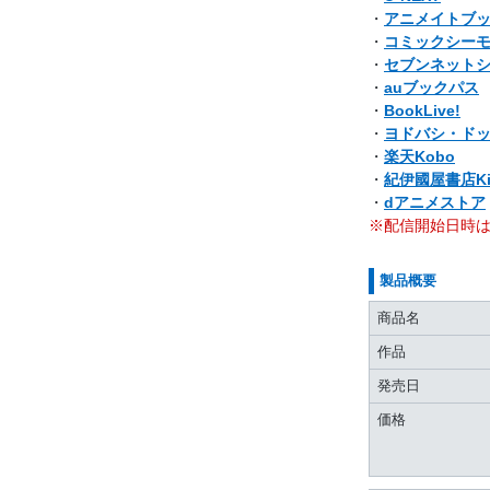
・
アニメイトブ
・
コミックシー
・
セブンネット
・
auブックパス
・
BookLive!
・
ヨドバシ・ド
・
楽天Kobo
・
紀伊國屋書店Ki
・
dアニメストア
※配信開始日時
製品概要
商品名
作品
発売日
価格