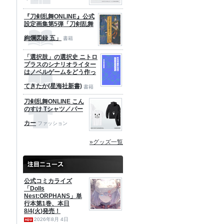
『刀剣乱舞ONLINE』公式
設定画集第5弾「刀剣乱舞
絢爛図録 五」
書籍
「選択肢」の選択史 ニトロ
プラスのシナリオライター
はノベルゲームをどう作っ
てきたか(星海社新書)
書籍
刀剣乱舞ONLINE こん
のすけ Tシャツ／パー
カー
ファッション
»グッズ一覧
公式コミカライズ
「Dolls
Nest:ORPHANS」単
行本第1巻、本日
8/4(火)発売！
2026年8月 4日