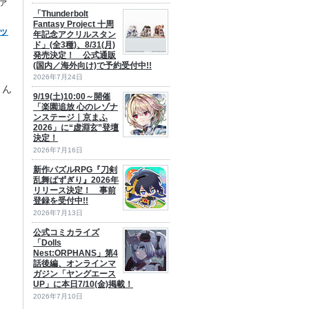
ァ
「Thunderbolt
Fantasy Project 十周
レッ
年記念アクリルスタン
ド」(全3種)、8/31(月)
発売決定！ 公式通販
(国内／海外向け)で予約受付中!!
、
2026年7月24日
さん
9/19(土)10:00～開催
「楽園追放 心のレゾナ
ンステージ｜京まふ
2026」に“虚淵玄”登壇
決定！
2026年7月16日
新作パズルRPG『刀剣
乱舞ぱずぎり』2026年
リリース決定！ 事前
登録を受付中!!
2026年7月13日
公式コミカライズ
「Dolls
Nest:ORPHANS」第4
話後編、オンラインマ
ガジン「ヤングエース
UP」に本日7/10(金)掲載！
2026年7月10日