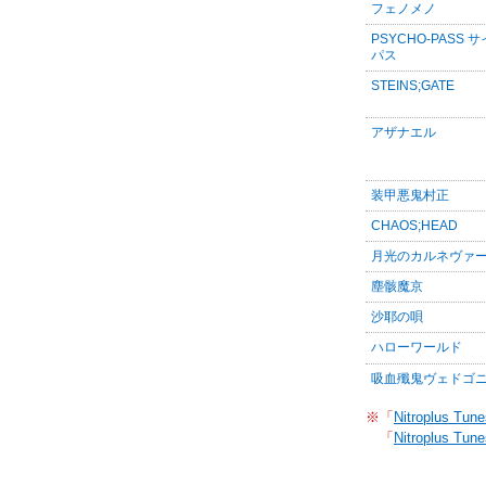
フェノメノ
PSYCHO-PASS 
パス
STEINS;GATE
アザナエル
装甲悪鬼村正
CHAOS;HEAD
月光のカルネヴァ
塵骸魔京
沙耶の唄
ハローワールド
吸血殲鬼ヴェドゴ
※「
Nitroplus Tune
「
Nitroplus Tune