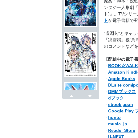
原案・脚本・総監
ンタジー人形劇『Th
ト)』。TVシリ
ト
が電子書籍で
“虚淵玄”とキャラ
「凜雪鴉」役“鳥
のコメントなどを
【配信中の電子
・
BOOK☆WALK
・
Amazon Kin
・
Apple Books
・
DLsite comip
・
DMMブックス
・
dブック
戻る
次へ
・
ebookjapan
・
Google Pla
・
honto
・
music .jp
・
Reader Store
・
U-NEXT