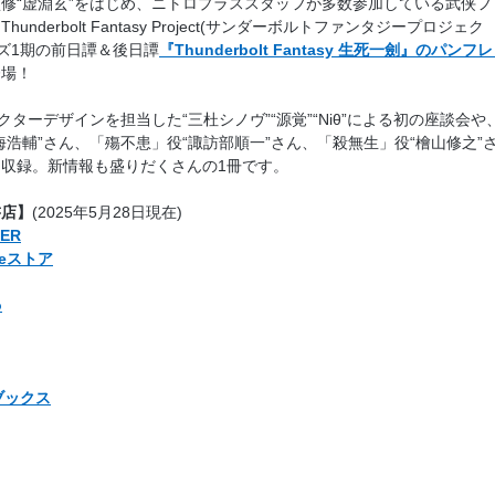
修“虚淵玄”をはじめ、ニトロプラススタッフが多数参加している武侠フ
underbolt Fantasy Project(サンダーボルトファンタジープロジェク
ーズ1期の前日譚＆後日譚
『Thunderbolt Fantasy 生死一劍』のパンフ
登場！
クターデザインを担当した“三杜シノヴ”“源覚”“Niθ”による初の座談会や
海浩輔”さん、「殤不患」役“諏訪部順一”さん、「殺無生」役“檜山修之”
収録。新情報も盛りだくさんの1冊です。
書店】
(2025年5月28日現在)
ER
dleストア
o
y ブックス