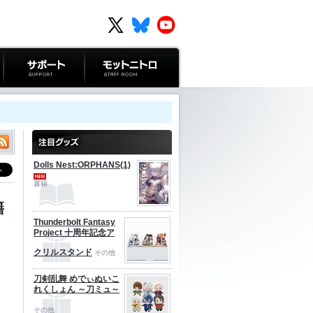
サポート
モットニトロ
Dolls Nest:ORPHANS(1)
書籍
籍
Thunderbolt Fantasy
Project 十周年記念ア
クリルスタンド
その他
刀剣乱舞 めでぃぬいこ
れくしょん ～刀ミュ～
その他