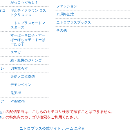
がっこうぐらし！
ファッション
サイコ
ギルティクラウン ロス
15周年記念
トクリスマス
ニトロプラスブックス
ニトロプラスカードマ
スターズ
その他
すーぱーそに子・すー
ぱーぽちゃ子・すーぱ
ーたる子
スマガ
続・殺戮のジャンゴ
ーレ
刃鳴散らす
天使ノ二挺拳銃
デモンベイン
鬼哭街
ニア
Phantom
s
」の配信楽曲は、こちらのカテゴリ検索で探すことはできません。
s
」の特集内のカテゴリ検索をご利用ください。
ニトロプラス公式サイト ホームに戻る