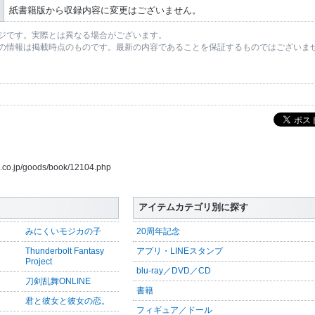
紙書籍版から収録内容に変更はございません。
ジです。実際とは異なる場合がございます。
の情報は掲載時点のものです。最新の内容であることを保証するものではございま
us.co.jp/goods/book/12104.php
アイテムカテゴリ別に探す
みにくいモジカの子
20周年記念
Thunderbolt Fantasy
アプリ・LINEスタンプ
Project
blu-ray／DVD／CD
刀剣乱舞ONLINE
書籍
君と彼女と彼女の恋。
フィギュア／ドール