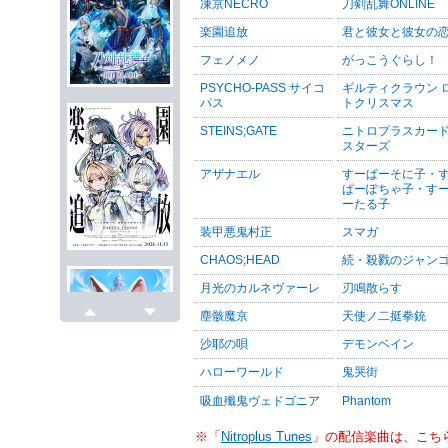
凍京NECRO
刀剣乱舞ONLINE
楽園追放
君と彼女と彼女の
フェノメノ
がっこうぐらし！
PSYCHO-PASS サイコ
ギルティクラウン 
パス
トクリスマス
STEINS;GATE
ニトロプラスカー
スターズ
アザナエル
すーぱーそに子・
ぱーぽちゃ子・す
ーたる子
装甲悪鬼村正
スマガ
CHAOS;HEAD
続・殺戮のジャン
月光のカルネヴァーレ
刃鳴散らす
塵骸魔京
天使ノ二挺拳銃
戻る
次へ
沙耶の唄
デモンベイン
ハローワールド
鬼哭街
吸血殲鬼ヴェドゴニア
Phantom
※「
Nitroplus Tunes
」の配信楽曲は、こち