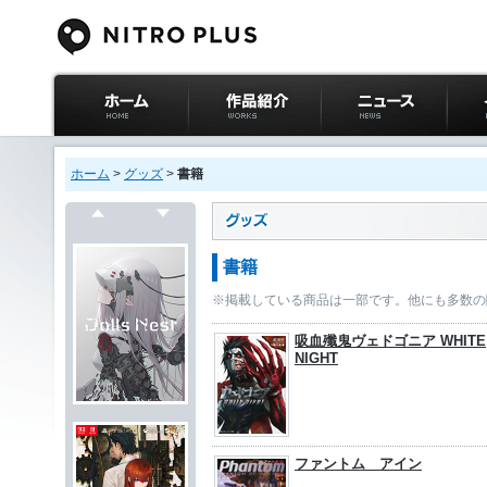
ニトロプラス公式
作品紹介
ニュース
イベ
サイト ホーム
ホーム
>
グッズ
>
書籍
戻る
次へ
書籍
※掲載している商品は一部です。他にも多数の
吸血殲鬼ヴェドゴニア WHITE
NIGHT
ファントム アイン