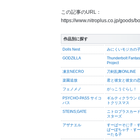
この記事のURL：
https://www.nitroplus.co.jp/goods/
作品別に探す
Dolls Nest
みにくいモジカの
GODZILLA
Thunderbolt Fanta
Project
凍京NECRO
刀剣乱舞ONLINE
楽園追放
君と彼女と彼女の
フェノメノ
がっこうぐらし！
PSYCHO-PASS サイコ
ギルティクラウン 
パス
トクリスマス
STEINS;GATE
ニトロプラスカー
スターズ
アザナエル
すーぱーそに子・
ぱーぽちゃ子・す
ーたる子