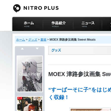
ニトロプラス公式
作品紹介
ニュース
イベ
サイト ホーム
ホーム
>
グッズ
>
書籍
>
MOEX 津路参汰画集 Sweet Meats
戻る
次へ
MOEX 津路参汰画集 Swee
“すーぱーそに子”をはじ
く収録！