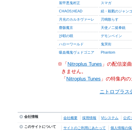
装甲悪鬼村正
スマガ
CHAOS;HEAD
続・殺戮のジャン
月光のカルネヴァーレ
刃鳴散らす
塵骸魔京
天使ノ二挺拳銃
沙耶の唄
デモンベイン
ハローワールド
鬼哭街
吸血殲鬼ヴェドゴニア
Phantom
※「
Nitroplus Tunes
」の配信楽曲
きません。
「
Nitroplus Tunes
」の特集内の
ニトロプラス
会社情報
会社概要
採用情報
VIシステム
公式
このサイトについて
サイトのご利用にあたって
個人情報の保護