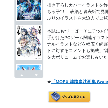
描き下ろしカバーイラストを飾る
ちゃ子”！ 表紙と裏表紙で見
ぷりのイラストを大迫力でご覧
本誌にも“すーぱーそに子”の
手がけたPCゲーム関連イラス
ナルイラストなどを幅広く網羅
トに対するコメントも掲載。“
を大ボリュームでお楽しみいた
戻る
次へ
★
「MOEX 津路参汰画集 Swee