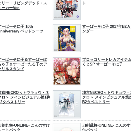
ェリー・リビングデッド・ス
ト
トーカーVer.
すーぱーそに子 10th
すーぱーそに子 2017年B2
Anniversary ベッドシーツ
ンダー
すーぱーそに子＆すーぱーぽ
ブロッコリートレカアイテ
ちゃ子＆すーぱーたる子のア
くじSP すーぱーそに子
クリルスタンド
凍京NECRO＜トウキョウ・ネ
凍京NECRO＜トウキョウ・
クロ＞ メインビジュアル第1弾
クロ＞ メインビジュアル第
B2タペストリー
B2タペストリー
刀剣乱舞-ONLINE- こんのすけ
刀剣乱舞-ONLINE- こんの
トートバック
缶バッジ