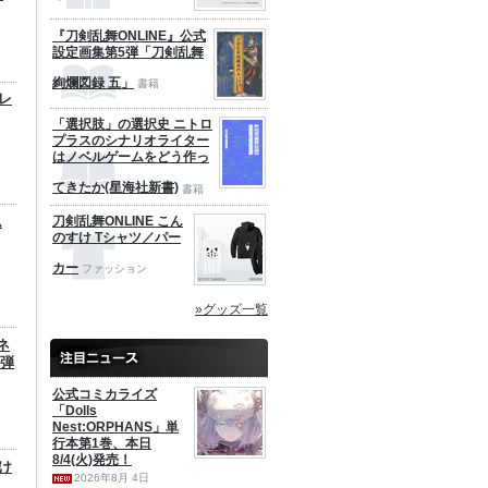
『刀剣乱舞ONLINE』公式
設定画集第5弾「刀剣乱舞
絢爛図録 五」
書籍
カレ
「選択肢」の選択史 ニトロ
プラスのシナリオライター
はノベルゲームをどう作っ
てきたか(星海社新書)
書籍
ム
刀剣乱舞ONLINE こん
のすけ Tシャツ／パー
カー
ファッション
»グッズ一覧
ネ
2弾
公式コミカライズ
「Dolls
Nest:ORPHANS」単
行本第1巻、本日
8/4(火)発売！
すけ
2026年8月 4日