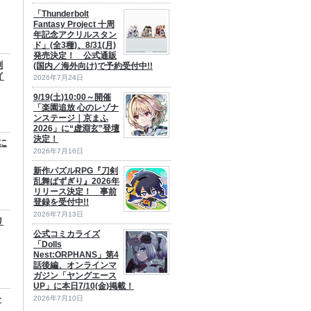
「Thunderbolt
Fantasy Project 十周
年記念アクリルスタン
ド」(全3種)、8/31(月)
発売決定！ 公式通販
劍
(国内／海外向け)で予約受付中!!
イ
2026年7月24日
9/19(土)10:00～開催
「楽園追放 心のレゾナ
ンステージ｜京まふ
2026」に“虚淵玄”登壇
決定！
に
2026年7月16日
新作パズルRPG『刀剣
乱舞ぱずぎり』2026年
リリース決定！ 事前
登録を受付中!!
2026年7月13日
リ
公式コミカライズ
「Dolls
Nest:ORPHANS」第4
話後編、オンラインマ
ガジン「ヤングエース
UP」に本日7/10(金)掲載！
ー
2026年7月10日