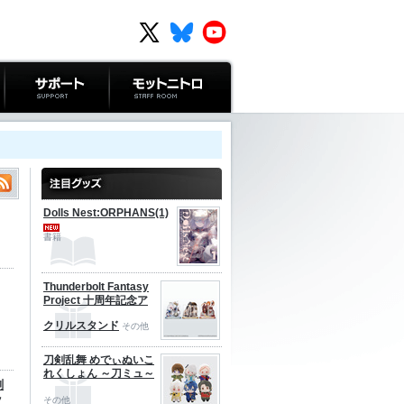
サポート
モットニトロ
Dolls Nest:ORPHANS(1)
書籍
Thunderbolt Fantasy
Project 十周年記念ア
クリルスタンド
その他
刀剣乱舞 めでぃぬいこ
れくしょん ～刀ミュ～
劍
ッ
その他