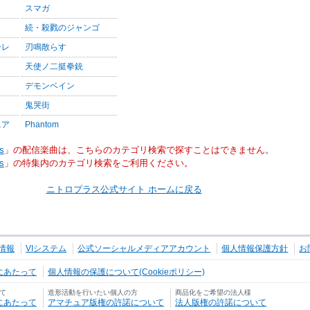
スマガ
続・殺戮のジャンゴ
ーレ
刃鳴散らす
天使ノ二挺拳銃
デモンベイン
鬼哭街
ニア
Phantom
s
」の配信楽曲は、こちらのカテゴリ検索で探すことはできません。
s
」の特集内のカテゴリ検索をご利用ください。
ニトロプラス公式サイト ホームに戻る
情報
VIシステム
公式ソーシャルメディアアカウント
個人情報保護方針
お
にあたって
個人情報の保護について(Cookieポリシー)
て
造形活動を行いたい個人の方
商品化をご希望の法人様
にあたって
アマチュア版権の許諾について
法人版権の許諾について