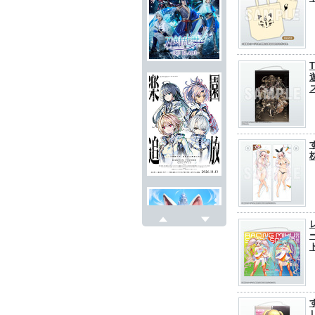
T
戻る
次へ
リ