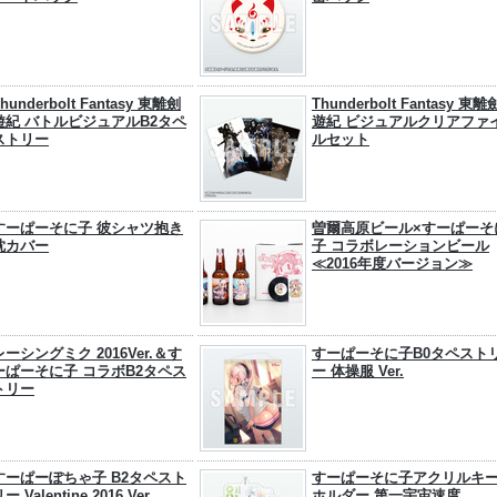
hunderbolt Fantasy 東離劍
Thunderbolt Fantasy 東離
遊紀 バトルビジュアルB2タペ
遊紀 ビジュアルクリアファ
ストリー
ルセット
すーぱーそに子 彼シャツ抱き
曽爾高原ビール×すーぱーそ
枕カバー
子 コラボレーションビール
≪2016年度バージョン≫
レーシングミク 2016Ver.＆す
すーぱーそに子B0タペスト
ーぱーそに子 コラボB2タペス
ー 体操服 Ver.
トリー
すーぱーぽちゃ子 B2タペスト
すーぱーそに子アクリルキ
ー Valentine 2016 Ver.
ホルダー 第一宇宙速度