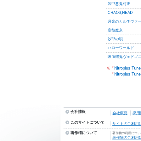
装甲悪鬼村正
CHAOS;HEAD
月光のカルネヴァ
塵骸魔京
沙耶の唄
ハローワールド
吸血殲鬼ヴェドゴ
※「
Nitroplus Tune
「
Nitroplus Tune
会社情報
会社概要
採用
このサイトについて
サイトのご利用
著作権について
著作物の利用につい
著作物のご利用