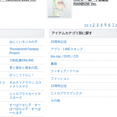
RAINBOW Ver.
<<
<
2
3
4
5
6
7
アイテムカテゴリ別に探す
みにくいモジカの子
20周年記念
Thunderbolt Fantasy
アプリ・LINEスタンプ
Project
blu-ray／DVD／CD
刀剣乱舞ONLINE
書籍
君と彼女と彼女の恋。
フィギュア／ドール
がっこうぐらし！
ファッション
サイコ
ギルティクラウン ロス
15周年記念
トクリスマス
ニトロプラスブックス
ニトロプラスカードマ
スターズ
その他
すーぱーそに子・すー
ぱーぽちゃ子・すーぱ
ーたる子