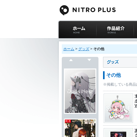
ニトロプラス公式
作品紹介
サイト ホーム
ホーム
>
グッズ
>
その他
戻る
次へ
その他
※掲載している商品
ホ
V