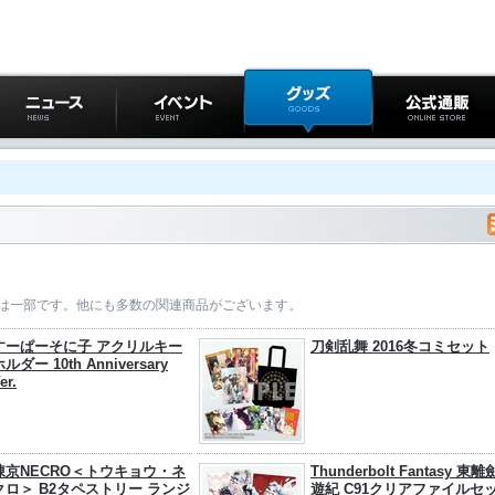
ニュース
イベント
グッズ
公式通販
は一部です。他にも多数の関連商品がございます。
すーぱーそに子 アクリルキー
刀剣乱舞 2016冬コミセット
ルダー 10th Anniversary
er.
凍京NECRO＜トウキョウ・ネ
Thunderbolt Fantasy 東離
クロ＞ B2タペストリー ランジ
遊紀 C91クリアファイルセ