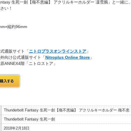
lt Fantasy 生死一劍【殤不患編】 アクリルキーホルダー 凜雪鴉」と一緒に
ださい！
mm×縦約96mm
】
公式通販サイト「
ニトロプラスオンラインストア
」
海外向け公式通販サイト「
Nitroplus Online Store
」
原ANNEX4階「ニトロストア」
Thunderbolt Fantasy 生死一劍【殤不患編】 アクリルキーホルダー 殤不患
Thunderbolt Fantasy 生死一劍
2018年2月18日