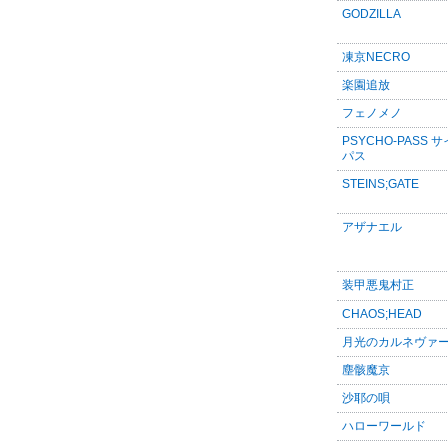
GODZILLA
凍京NECRO
楽園追放
フェノメノ
PSYCHO-PASS 
パス
STEINS;GATE
アザナエル
装甲悪鬼村正
CHAOS;HEAD
月光のカルネヴァ
塵骸魔京
沙耶の唄
ハローワールド