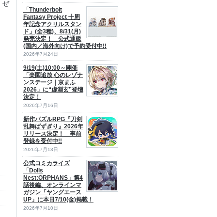
、ぜ
「Thunderbolt
Fantasy Project 十周
年記念アクリルスタン
ド」(全3種)、8/31(月)
発売決定！ 公式通販
(国内／海外向け)で予約受付中!!
2026年7月24日
9/19(土)10:00～開催
「楽園追放 心のレゾナ
ンステージ｜京まふ
2026」に“虚淵玄”登壇
決定！
2026年7月16日
新作パズルRPG『刀剣
乱舞ぱずぎり』2026年
リリース決定！ 事前
登録を受付中!!
2026年7月13日
公式コミカライズ
「Dolls
Nest:ORPHANS」第4
話後編、オンラインマ
ガジン「ヤングエース
UP」に本日7/10(金)掲載！
2026年7月10日