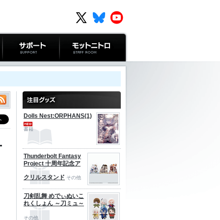
サポート
モットニトロ
Dolls Nest:ORPHANS(1)
書籍
ー
Thunderbolt Fantasy
Project 十周年記念ア
クリルスタンド
その他
刀剣乱舞 めでぃぬいこ
れくしょん ～刀ミュ～
その他