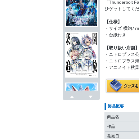
「Thunderbo
ひゲットしてく
【仕様】
・サイズ 横約77
・台紙付き
【取り扱い店舗
・ニトロプラス
・ニトロプラス
・アニメイト秋葉
戻る
次へ
製品概要
商品名
作品
発売日