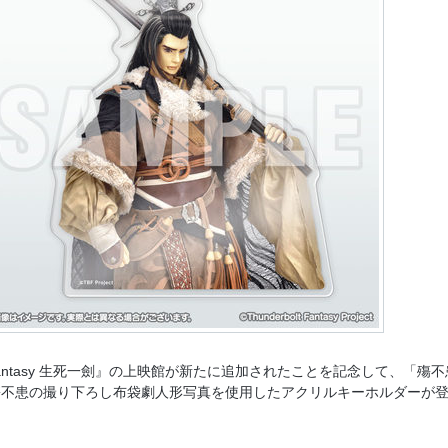
olt Fantasy 生死一劍』の上映館が新たに追加されたことを記念して、「殤不
殤不患の撮り下ろし布袋劇人形写真を使用したアクリルキーホルダーが