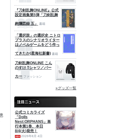
『刀剣乱舞ONLINE』公式
設定画集第5弾「刀剣乱舞
絢爛図録 五」
書籍
「選択肢」の選択史 ニトロ
プラスのシナリオライター
はノベルゲームをどう作っ
てきたか(星海社新書)
書籍
刀剣乱舞ONLINE こん
のすけ Tシャツ／パー
カー
ファッション
»グッズ一覧
公式コミカライズ
患
「Dolls
登
Nest:ORPHANS」単
行本第1巻、本日
8/4(火)発売！
2026年8月 4日