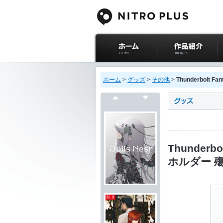
ニトロプラス公式
作品紹介
サイト ホーム
ホーム
>
グッズ
>
その他
>
Thunderbol
戻る
次へ
Thunder
ホルダー 