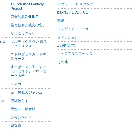
Thunderbolt Fantasy
アプリ・LINEスタンプ
Project
blu-ray／DVD／CD
刀剣乱舞ONLINE
書籍
君と彼女と彼女の恋。
フィギュア／ドール
がっこうぐらし！
ファッション
サイコ
ギルティクラウン ロス
15周年記念
トクリスマス
ニトロプラスブックス
ニトロプラスカードマ
スターズ
その他
すーぱーそに子・すー
ぱーぽちゃ子・すーぱ
ーたる子
スマガ
続・殺戮のジャンゴ
ーレ
刃鳴散らす
天使ノ二挺拳銃
デモンベイン
鬼哭街