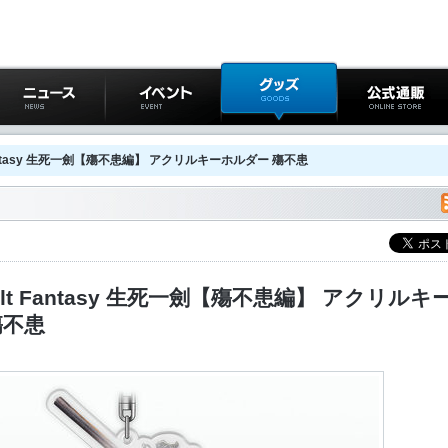
ニュース
イベント
グッズ
公式通販
t Fantasy 生死一劍【殤不患編】 アクリルキーホルダー 殤不患
bolt Fantasy 生死一劍【殤不患編】 アクリルキ
殤不患