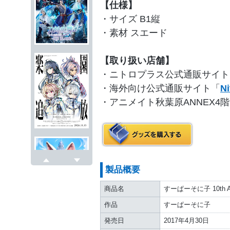
【仕様】
・サイズ B1縦
・素材 スエード
【取り扱い店舗】
・ニトロプラス公式通販サイト
・海外向け公式通販サイト「
Ni
・アニメイト秋葉原ANNEX4
製品概要
戻る
次へ
商品名
すーぱーそに子 10th A
作品
すーぱーそに子
発売日
2017年4月30日