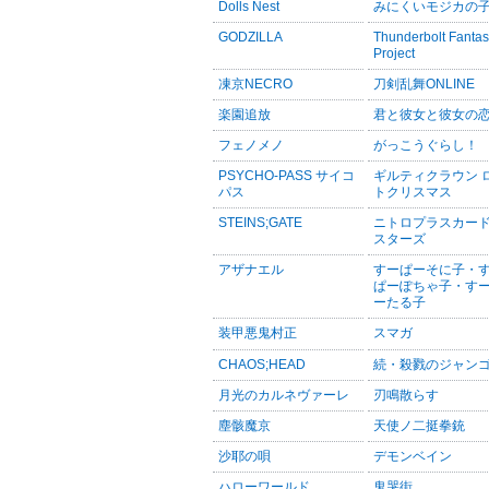
Dolls Nest
みにくいモジカの
GODZILLA
Thunderbolt Fanta
Project
凍京NECRO
刀剣乱舞ONLINE
楽園追放
君と彼女と彼女の
フェノメノ
がっこうぐらし！
PSYCHO-PASS サイコ
ギルティクラウン 
パス
トクリスマス
STEINS;GATE
ニトロプラスカー
スターズ
アザナエル
すーぱーそに子・
ぱーぽちゃ子・す
ーたる子
装甲悪鬼村正
スマガ
CHAOS;HEAD
続・殺戮のジャン
月光のカルネヴァーレ
刃鳴散らす
塵骸魔京
天使ノ二挺拳銃
沙耶の唄
デモンベイン
ハローワールド
鬼哭街