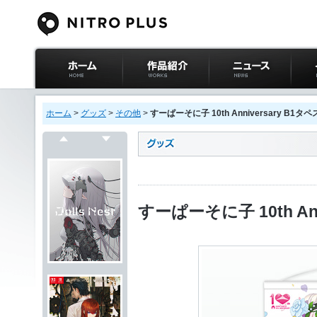
ニトロプラス公式
作品紹介
ニュース
イベ
サイト ホーム
ホーム
>
グッズ
>
その他
>
すーぱーそに子 10th Anniversary B1タ
戻る
次へ
すーぱーそに子 10th An