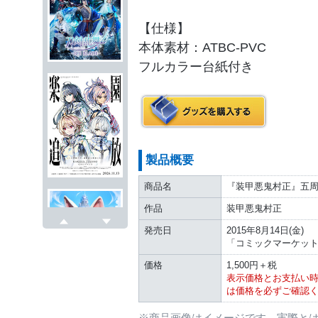
【仕様】
本体素材：ATBC-PVC
フルカラー台紙付き
製品概要
商品名
『装甲悪鬼村正』五周
作品
装甲悪鬼村正
発売日
2015年8月14日(金)
戻る
次へ
「コミックマーケット
価格
1,500円＋税
表示価格とお支払い
は価格を必ずご確認
※商品画像はイメージです。実際と