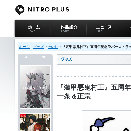
ニトロプラス公式
作品紹介
ニュース
イベ
サイト ホーム
ホーム
>
グッズ
>
その他
>
『装甲悪鬼村正』五周年記念ラバーストラッ
戻る
次へ
『装甲悪鬼村正』五周年
一条＆正宗