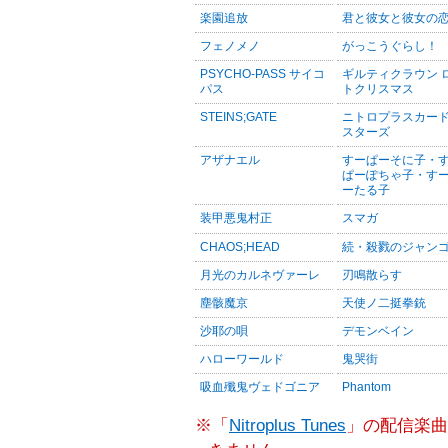
楽園追放
君と彼女と彼女の
フェノメノ
がっこうぐらし！
PSYCHO-PASS サイコ
ギルティクラウン 
パス
トクリスマス
STEINS;GATE
ニトロプラスカー
スターズ
アザナエル
すーぱーそに子・
ぱーぽちゃ子・す
ーたる子
装甲悪鬼村正
スマガ
CHAOS;HEAD
続・殺戮のジャン
月光のカルネヴァーレ
刃鳴散らす
塵骸魔京
天使ノ二挺拳銃
沙耶の唄
デモンベイン
ハローワールド
鬼哭街
吸血殲鬼ヴェドゴニア
Phantom
※「
Nitroplus Tunes
」の配信楽曲