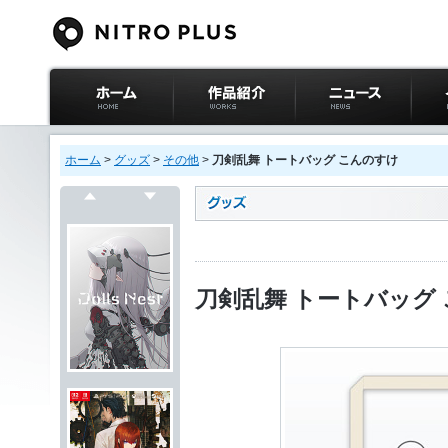
ニトロプラス公式
作品紹介
ニュース
イベ
サイト ホーム
ホーム
>
グッズ
>
その他
>
刀剣乱舞 トートバッグ こんのすけ
戻る
次へ
刀剣乱舞 トートバッグ