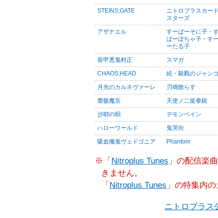
STEINS;GATE
ニトロプラスカー
スターズ
アザナエル
すーぱーそに子・
ぱーぽちゃ子・す
ーたる子
装甲悪鬼村正
スマガ
CHAOS;HEAD
続・殺戮のジャン
月光のカルネヴァーレ
刃鳴散らす
塵骸魔京
天使ノ二挺拳銃
沙耶の唄
デモンベイン
ハローワールド
鬼哭街
吸血殲鬼ヴェドゴニア
Phantom
※「
Nitroplus Tunes
」の配信楽曲
きません。
「
Nitroplus Tunes
」の特集内の
ニトロプラス