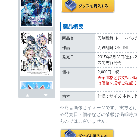
製品概要
商品名
刀剣乱舞 トートバッ
作品
刀剣乱舞-ONLINE-
発売日
2015年3月28日(土
スで先行発売
価格
2,000円＋税
表示価格とお支払い
は価格を必ずご確認
備考
仕様：サイズ 本体…約4
戻る
次へ
※商品画像はイメージです。実際と
※発売日・価格などの情報は掲載時
ものではございません。