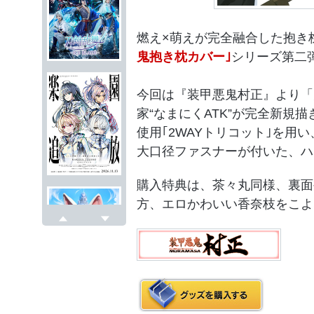
燃え×萌えが完全融合した抱き
鬼抱き枕カバー｣
シリーズ第二
今回は『装甲悪鬼村正』より「
家“なまにくATK”が完全新規
使用｢2WAYトリコット｣を用い、
大口径ファスナーが付いた、ハ
購入特典は、茶々丸同様、裏面
方、エロかわいい香奈枝をこよ
戻る
次へ