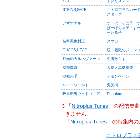
パス
トクリスマス
STEINS;GATE
ニトロプラスカー
スターズ
アザナエル
すーぱーそに子・
ぱーぽちゃ子・す
ーたる子
装甲悪鬼村正
スマガ
CHAOS;HEAD
続・殺戮のジャン
月光のカルネヴァーレ
刃鳴散らす
塵骸魔京
天使ノ二挺拳銃
沙耶の唄
デモンベイン
ハローワールド
鬼哭街
吸血殲鬼ヴェドゴニア
Phantom
※「
Nitroplus Tunes
」の配信楽曲
きません。
「
Nitroplus Tunes
」の特集内の
ニトロプラス