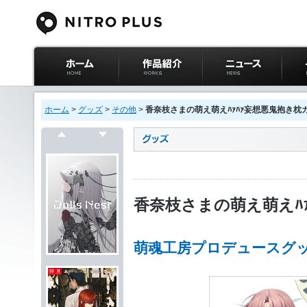
ニトロプラス公式
作品紹介
ニュース
イベ
サイト ホーム
ホーム
>
グッズ
>
その他
>
香奈枝さまの萌え萌えﾊｧﾊｧ妄想悪鬼抱き枕
戻る
次へ
香奈枝さまの萌え萌えﾊ
萌魂工房プロデュースグッ