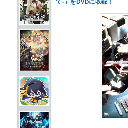
て-」をDVDに収録！