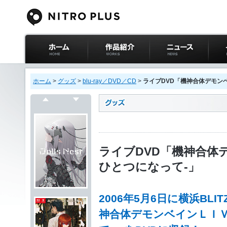
ニトロプラス公式
作品紹介
ニュース
イベ
サイト ホーム
ホーム
>
グッズ
>
blu-ray／DVD／CD
>
ライブDVD「機神合体デモンベイ
戻る
次へ
ライブDVD「機神合体デ
ひとつになって-」
2006年5月6日に横浜B
神合体デモンベインＬＩＶ