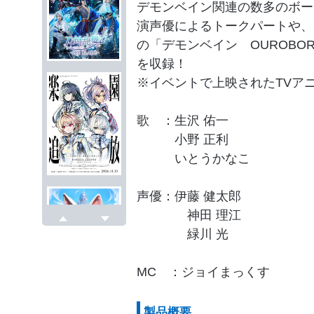
デモンベイン関連の数多のボー
演声優によるトークパートや、この
の「デモンベイン OUROBOR
を収録！
※イベントで上映されたTVア
歌 ：生沢 佑一
小野 正利
いとうかなこ
声優：伊藤 健太郎
神田 理江
戻る
次へ
緑川 光
MC ：ジョイまっくす
製品概要