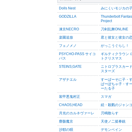
Dolls Nest
みにくいモジカの
GODZILLA
Thunderbolt Fanta
Project
凍京NECRO
刀剣乱舞ONLINE
楽園追放
君と彼女と彼女の
フェノメノ
がっこうぐらし！
PSYCHO-PASS サイコ
ギルティクラウン 
パス
トクリスマス
STEINS;GATE
ニトロプラスカー
スターズ
アザナエル
すーぱーそに子・
ぱーぽちゃ子・す
ーたる子
装甲悪鬼村正
スマガ
CHAOS;HEAD
続・殺戮のジャン
月光のカルネヴァーレ
刃鳴散らす
塵骸魔京
天使ノ二挺拳銃
沙耶の唄
デモンベイン