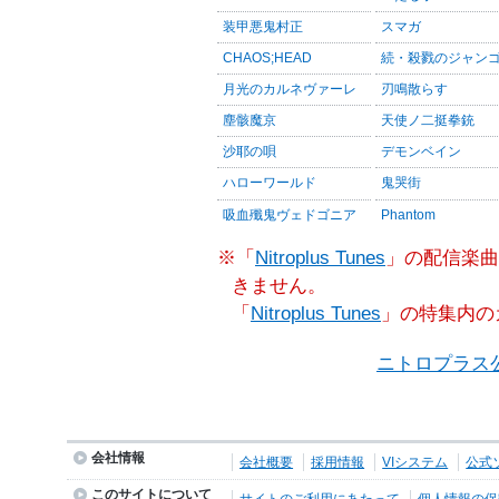
装甲悪鬼村正
スマガ
CHAOS;HEAD
続・殺戮のジャン
月光のカルネヴァーレ
刃鳴散らす
塵骸魔京
天使ノ二挺拳銃
沙耶の唄
デモンベイン
ハローワールド
鬼哭街
吸血殲鬼ヴェドゴニア
Phantom
※「
Nitroplus Tunes
」の配信楽曲
きません。
「
Nitroplus Tunes
」の特集内の
ニトロプラス
会社情報
会社概要
採用情報
VIシステム
公式
このサイトについて