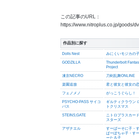
この記事のURL：
https://www.nitroplus.co.jp/goods/
作品別に探す
Dolls Nest
みにくいモジカの
GODZILLA
Thunderbolt Fanta
Project
凍京NECRO
刀剣乱舞ONLINE
楽園追放
君と彼女と彼女の
フェノメノ
がっこうぐらし！
PSYCHO-PASS サイコ
ギルティクラウン 
パス
トクリスマス
STEINS;GATE
ニトロプラスカー
スターズ
アザナエル
すーぱーそに子・
ぱーぽちゃ子・す
ーたる子