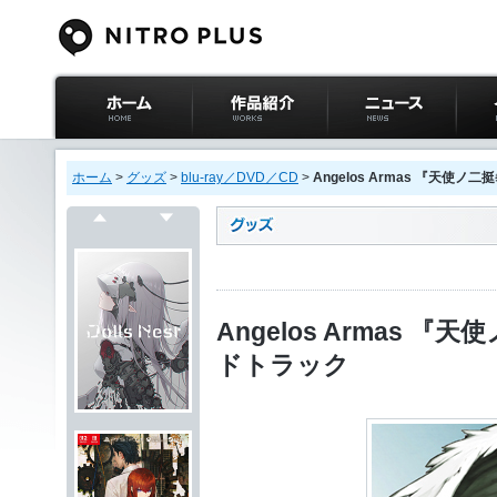
ニトロプラス公式
作品紹介
ニュース
イベ
サイト ホーム
ホーム
>
グッズ
>
blu-ray／DVD／CD
>
Angelos Armas 『天使
戻る
次へ
Angelos Armas
ドトラック