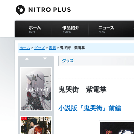
ニトロプラス公式
作品紹介
ニュース
イベ
サイト ホーム
ホーム
>
グッズ
>
書籍
>
鬼哭街 紫電掌
戻る
次へ
鬼哭街 紫電掌
小説版『鬼哭街』前編