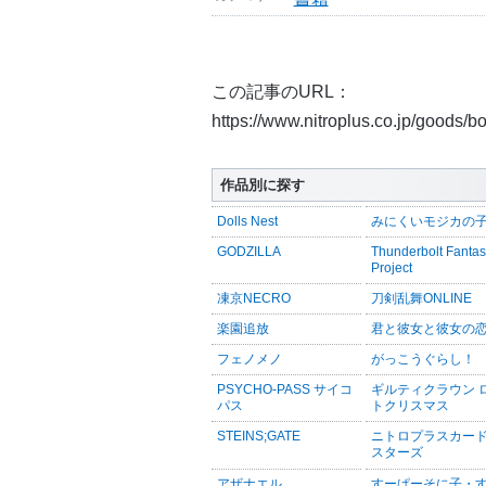
この記事のURL：
https://www.nitroplus.co.jp/goods/
作品別に探す
Dolls Nest
みにくいモジカの
GODZILLA
Thunderbolt Fanta
Project
凍京NECRO
刀剣乱舞ONLINE
楽園追放
君と彼女と彼女の
フェノメノ
がっこうぐらし！
PSYCHO-PASS サイコ
ギルティクラウン 
パス
トクリスマス
STEINS;GATE
ニトロプラスカー
スターズ
アザナエル
すーぱーそに子・