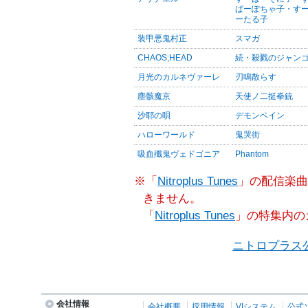
ぱーぽちゃ子・す
ーたる子
装甲悪鬼村正
スマガ
CHAOS;HEAD
続・殺戮のジャン
月光のカルネヴァーレ
刃鳴散らす
塵骸魔京
天使ノ二挺拳銃
沙耶の唄
デモンベイン
ハローワールド
鬼哭街
吸血殲鬼ヴェドゴニア
Phantom
※「
Nitroplus Tunes
」の配信楽曲
きません。
「
Nitroplus Tunes
」の特集内の
ニトロプラス
会社情報
会社概要
採用情報
VIシステム
公式