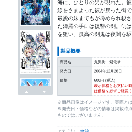
海に、ひとりの男が現れた。彼
線をさまよった彼が戻った街で
最愛の妹までもが辱められ殺さ
た濤羅の手には復讐の剣。仇は
を狙い、孤高の剣鬼は夜闇を駆
製品概要
商品名
鬼哭街 紫電掌
発売日
2004年12月28日
価格
600円 (税込)
表示価格とお支払い
は価格を必ずご確認
戻る
次へ
※商品画像はイメージです。実際と
※発売日・価格などの情報は掲載時
ものではございません。
カテゴリ：
書籍