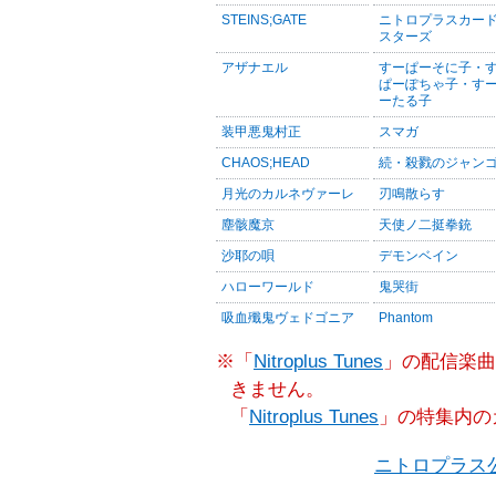
STEINS;GATE
ニトロプラスカー
スターズ
アザナエル
すーぱーそに子・
ぱーぽちゃ子・す
ーたる子
装甲悪鬼村正
スマガ
CHAOS;HEAD
続・殺戮のジャン
月光のカルネヴァーレ
刃鳴散らす
塵骸魔京
天使ノ二挺拳銃
沙耶の唄
デモンベイン
ハローワールド
鬼哭街
吸血殲鬼ヴェドゴニア
Phantom
※「
Nitroplus Tunes
」の配信楽曲
きません。
「
Nitroplus Tunes
」の特集内の
ニトロプラス