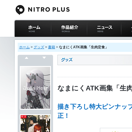
ニトロプラス公式
作品紹介
ニュース
イベ
サイト ホーム
ホーム
>
グッズ
>
書籍
>
なまにくATK画集「生肉定食」
戻る
次へ
なまにくATK画集「生
描き下ろし特大ピンナッ
正！