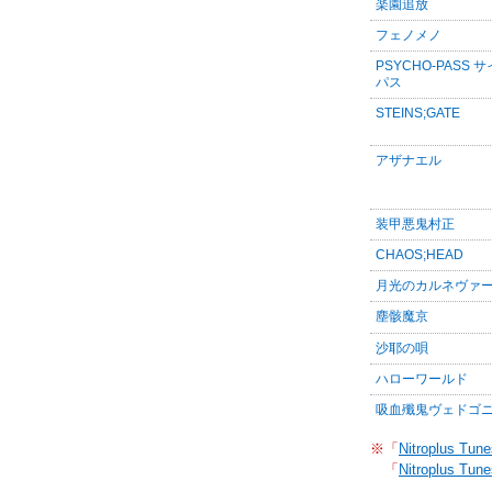
楽園追放
フェノメノ
PSYCHO-PASS 
パス
STEINS;GATE
アザナエル
装甲悪鬼村正
CHAOS;HEAD
月光のカルネヴァ
塵骸魔京
沙耶の唄
ハローワールド
吸血殲鬼ヴェドゴ
※「
Nitroplus Tune
「
Nitroplus Tune