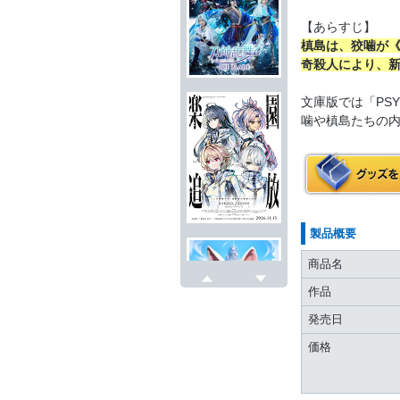
【あらすじ】
槙島は、狡噛が
奇殺人により、
文庫版では「PS
噛や槙島たちの内
製品概要
商品名
作品
戻る
次へ
発売日
価格