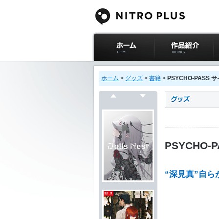
ニトロプラス公式
作品紹介
サイト ホーム
ホーム
>
グッズ
>
書籍
>
PSYCHO-PASS 
戻る
次へ
PSYCHO-
“深見真”自