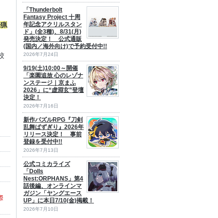
「Thunderbolt
Fantasy Project 十周
年記念アクリルスタン
続猟
ド」(全3種)、8/31(月)
発売決定！ 公式通販
(国内／海外向け)で予約受付中!!
2026年7月24日
狡
9/19(土)10:00～開催
「楽園追放 心のレゾナ
ンステージ｜京まふ
2026」に“虚淵玄”登壇
決定！
2026年7月16日
新作パズルRPG『刀剣
乱舞ぱずぎり』2026年
リリース決定！ 事前
登録を受付中!!
2026年7月13日
公式コミカライズ
「Dolls
Nest:ORPHANS」第4
話後編、オンラインマ
ガジン「ヤングエース
際
UP」に本日7/10(金)掲載！
2026年7月10日