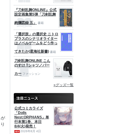
『刀剣乱舞ONLINE』公式
設定画集第5弾「刀剣乱舞
絢爛図録 五」
書籍
「選択肢」の選択史 ニトロ
プラスのシナリオライター
はノベルゲームをどう作っ
てきたか(星海社新書)
書籍
刀剣乱舞ONLINE こん
のすけ Tシャツ／パー
カー
ファッション
»グッズ一覧
公式コミカライズ
「Dolls
Nest:ORPHANS」単
らが
行本第1巻、本日
より
8/4(火)発売！
2026年8月 4日