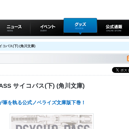
ニュース
イベント
グッズ
公式通販
サイコパス(下) (角川文庫)
PASS サイコパス(下) (角川文庫)
らが筆を執る公式ノベライズ文庫版下巻！