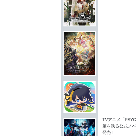
TVアニメ「PSY
筆を執る公式ノ
発売！