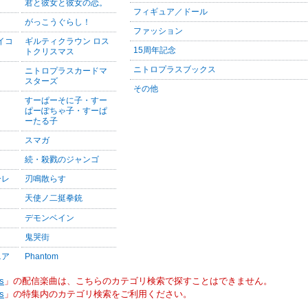
君と彼女と彼女の恋。
フィギュア／ドール
がっこうぐらし！
ファッション
サイコ
ギルティクラウン ロス
15周年記念
トクリスマス
ニトロプラスブックス
ニトロプラスカードマ
スターズ
その他
すーぱーそに子・すー
ぱーぽちゃ子・すーぱ
ーたる子
スマガ
続・殺戮のジャンゴ
ーレ
刃鳴散らす
天使ノ二挺拳銃
デモンベイン
鬼哭街
ニア
Phantom
s
」の配信楽曲は、こちらのカテゴリ検索で探すことはできません。
s
」の特集内のカテゴリ検索をご利用ください。