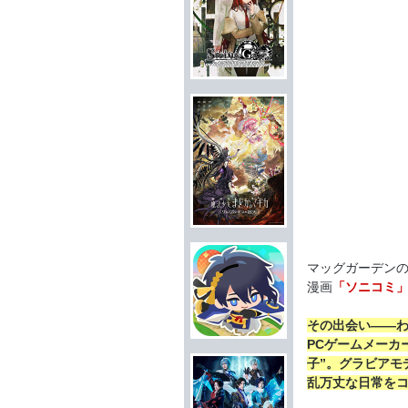
マッグガーデンの
漫画
「ソニコミ
その出会い――わ
PCゲームメーカ
子”。グラビアモ
乱万丈な日常をコ