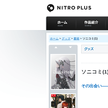
ニトロプラス公式
作品紹介
サイト ホーム
ホーム
>
グッズ
>
書籍
>
ソニコミ(1)
戻る
次へ
ソニコミ(1
その出会い―