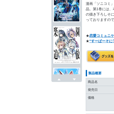
漫画「ソニコミ」
品。第1巻には、
の描き下ろしそ
っておりますの
★
恋愛コミュニ
★
“すーぱーそに
製品概要
商品名
戻る
次へ
発売日
価格