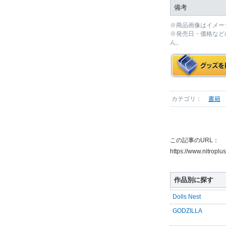
備考
※商品画像はイメー
※発売日・価格など
ん。
カテゴリ：
書籍
この記事のURL：
https://www.nitropl
作品別に探す
Dolls Nest
GODZILLA