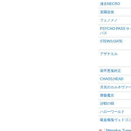
凍京NECRO
楽園追放
フェノメノ
PSYCHO-PASS 
パス
STEINS;GATE
アザナエル
装甲悪鬼村正
CHAOS;HEAD
月光のカルネヴァ
塵骸魔京
沙耶の唄
ハローワールド
吸血殲鬼ヴェドゴ
※「
Nitroplus Tune