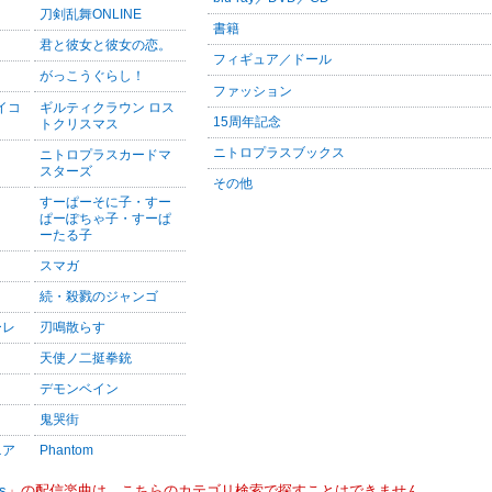
刀剣乱舞ONLINE
書籍
君と彼女と彼女の恋。
フィギュア／ドール
がっこうぐらし！
ファッション
サイコ
ギルティクラウン ロス
15周年記念
トクリスマス
ニトロプラスブックス
ニトロプラスカードマ
スターズ
その他
すーぱーそに子・すー
ぱーぽちゃ子・すーぱ
ーたる子
スマガ
続・殺戮のジャンゴ
ーレ
刃鳴散らす
天使ノ二挺拳銃
デモンベイン
鬼哭街
ニア
Phantom
s
」の配信楽曲は、こちらのカテゴリ検索で探すことはできません。