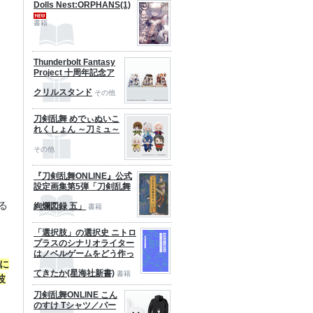
Dolls Nest:ORPHANS(1)
書籍
Thunderbolt Fantasy
Project 十周年記念ア
クリルスタンド
その他
刀剣乱舞 めでぃぬいこ
れくしょん ～刀ミュ～
その他
『刀剣乱舞ONLINE』公式
設定画集第5弾「刀剣乱舞
る
絢爛図録 五」
書籍
「選択肢」の選択史 ニトロ
プラスのシナリオライター
はノベルゲームをどう作っ
に
てきたか(星海社新書)
書籍
波
刀剣乱舞ONLINE こん
のすけ Tシャツ／パー