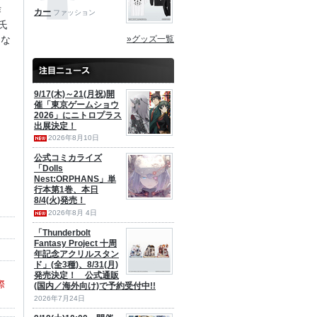
作
カー
ファッション
氏
»グッズ一覧
とな
9/17(木)～21(月祝)開
催「東京ゲームショウ
2026」にニトロプラス
出展決定！
2026年8月10日
公式コミカライズ
「Dolls
Nest:ORPHANS」単
行本第1巻、本日
8/4(火)発売！
2026年8月 4日
「Thunderbolt
Fantasy Project 十周
年記念アクリルスタン
ド」(全3種)、8/31(月)
発売決定！ 公式通販
際
(国内／海外向け)で予約受付中!!
2026年7月24日