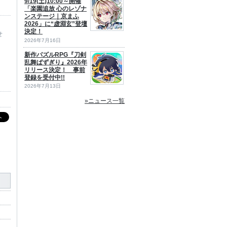
9/19(土)10:00～開催
「楽園追放 心のレゾナ
ンステージ｜京まふ
2026」に“虚淵玄”登壇
決定！
せ
2026年7月16日
新作パズルRPG『刀剣
乱舞ぱずぎり』2026年
リリース決定！ 事前
登録を受付中!!
2026年7月13日
»ニュース一覧