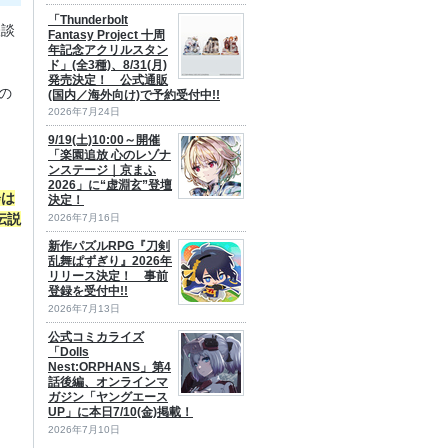
「Thunderbolt
怪談
Fantasy Project 十周
年記念アクリルスタン
ド」(全3種)、8/31(月)
発売決定！ 公式通販
の
(国内／海外向け)で予約受付中!!
2026年7月24日
。
9/19(土)10:00～開催
「楽園追放 心のレゾナ
ンステージ｜京まふ
2026」に“虚淵玄”登壇
会は
決定！
伝説
2026年7月16日
新作パズルRPG『刀剣
乱舞ぱずぎり』2026年
リリース決定！ 事前
登録を受付中!!
2026年7月13日
公式コミカライズ
「Dolls
Nest:ORPHANS」第4
話後編、オンラインマ
ガジン「ヤングエース
UP」に本日7/10(金)掲載！
2026年7月10日