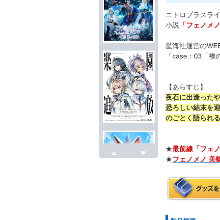
ニトロプラスライ
小説
「フェノメノ
星海社運営のWEB
「case：03
【あらすじ】
夜石に出逢った
恐ろしい結末を
のごとく語られる
★
最前線「フェ
★
フェノメノ 美
戻る
次へ