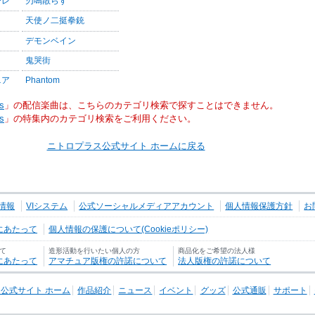
ーレ
刃鳴散らす
天使ノ二挺拳銃
デモンベイン
鬼哭街
ニア
Phantom
s
」の配信楽曲は、こちらのカテゴリ検索で探すことはできません。
s
」の特集内のカテゴリ検索をご利用ください。
ニトロプラス公式サイト ホームに戻る
情報
VIシステム
公式ソーシャルメディアアカウント
個人情報保護方針
お
にあたって
個人情報の保護について(Cookieポリシー)
て
造形活動を行いたい個人の方
商品化をご希望の法人様
にあたって
アマチュア版権の許諾について
法人版権の許諾について
公式サイト ホーム
作品紹介
ニュース
イベント
グッズ
公式通販
サポート