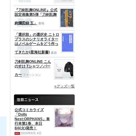
『刀剣乱舞ONLINE』公式
設定画集第5弾「刀剣乱舞
絢爛図録 五」
書籍
「選択肢」の選択史 ニトロ
プラスのシナリオライター
はノベルゲームをどう作っ
てきたか(星海社新書)
書籍
刀剣乱舞ONLINE こん
のすけ Tシャツ／パー
カー
ファッション
»グッズ一覧
公式コミカライズ
「Dolls
Nest:ORPHANS」単
行本第1巻、本日
8/4(火)発売！
2026年8月 4日