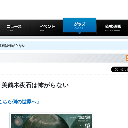
ニュース
イベント
グッズ
公式通販
夜石は怖がらない
 美鶴木夜石は怖がらない
こちら側の世界へ」