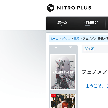
ニトロプラス公式
作品紹介
サイト ホーム
ホーム
>
グッズ
>
書籍
>
フェノメノ 美鶴木
戻る
次へ
フェノメノ
「ようこそ、