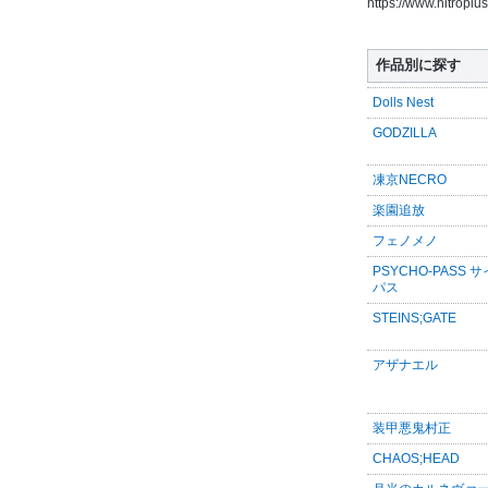
https://www.nitropl
作品別に探す
Dolls Nest
GODZILLA
凍京NECRO
楽園追放
フェノメノ
PSYCHO-PASS 
パス
STEINS;GATE
アザナエル
装甲悪鬼村正
CHAOS;HEAD