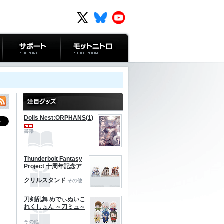
サポート
モットニトロ
Dolls Nest:ORPHANS(1)
書籍
Thunderbolt Fantasy
Project 十周年記念ア
クリルスタンド
その他
刀剣乱舞 めでぃぬいこ
れくしょん ～刀ミュ～
その他