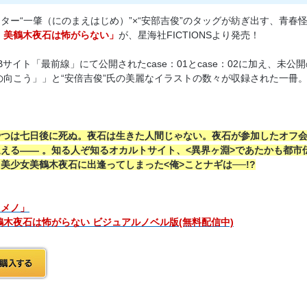
ター“一肇（にのまえはじめ）”×“安部吉俊”のタッグが紡ぎ出す、青春
 美鶴木夜石は怖がらない」
が、星海社FICTIONSより発売！
サイト「最前線」にて公開されたcase：01とcase：02に加え、未公開
「襖の向こう」」と“安倍吉俊”氏の美麗なイラストの数々が収録された一冊
やつは七日後に死ぬ。夜石は生きた人間じゃない。夜石が参加したオフ
迎える―
―
。知る人ぞ知るオカルトサイト、<異界ヶ淵>であたかも都市
美少女美鶴木夜石に出逢ってしまった<俺>ことナギは──!?
ノメノ」
鶴木夜石は怖がらない ビジュアルノベル版(無料配信中)