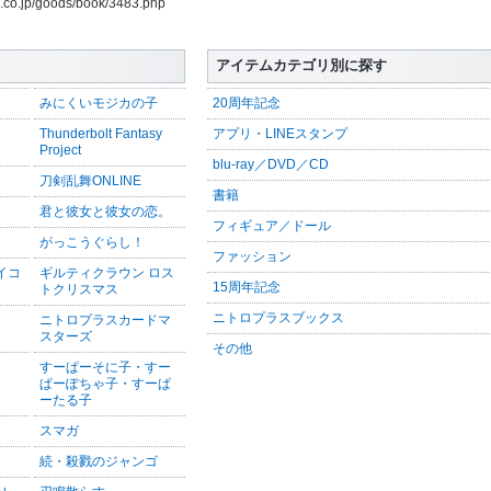
us.co.jp/goods/book/3483.php
アイテムカテゴリ別に探す
みにくいモジカの子
20周年記念
Thunderbolt Fantasy
アプリ・LINEスタンプ
Project
blu-ray／DVD／CD
刀剣乱舞ONLINE
書籍
君と彼女と彼女の恋。
フィギュア／ドール
がっこうぐらし！
ファッション
サイコ
ギルティクラウン ロス
15周年記念
トクリスマス
ニトロプラスブックス
ニトロプラスカードマ
スターズ
その他
すーぱーそに子・すー
ぱーぽちゃ子・すーぱ
ーたる子
スマガ
続・殺戮のジャンゴ