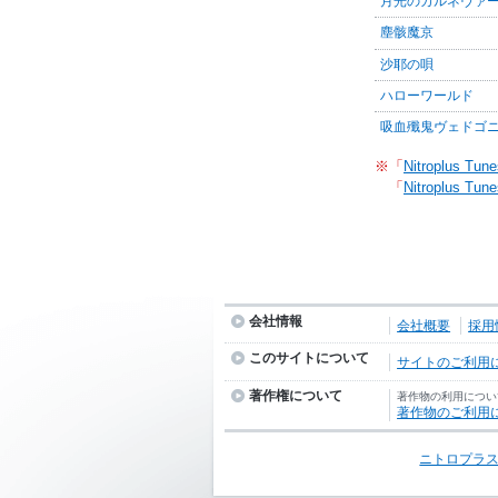
月光のカルネヴァ
塵骸魔京
沙耶の唄
ハローワールド
吸血殲鬼ヴェドゴ
※「
Nitroplus Tune
「
Nitroplus Tune
会社情報
会社概要
採用
このサイトについて
サイトのご利用
著作権について
著作物の利用につい
著作物のご利用
ニトロプラス