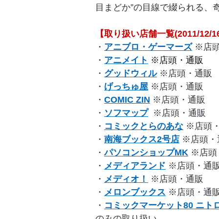
目まどか”の目線で綴られる、
【取り扱い店舗一覧(2011/12/1
・
アニブロ・ゲーマーズ
※店
・
アニメイト
※店頭・通販
・
グッドウィル
※店頭・通販
・
げっちゅ屋
※店頭・通販
・
COMIC ZIN
※店頭・通販
・
ソフマップ
※店頭・通販
・
コミックとらのあな
※店頭
・
南海ブックス2号店
※店頭・
・
パソコンショップMK
※店頭
・
メディアランド
※店頭・通
・
メディオ！
※店頭・通販
・
メロンブックス
※店頭・通
・
コミックマーケット80 ニト
のみの取り扱い