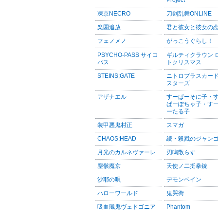
Project
凍京NECRO
刀剣乱舞ONLINE
楽園追放
君と彼女と彼女の
フェノメノ
がっこうぐらし！
PSYCHO-PASS サイコ
ギルティクラウン 
パス
トクリスマス
STEINS;GATE
ニトロプラスカー
スターズ
アザナエル
すーぱーそに子・
ぱーぽちゃ子・す
ーたる子
装甲悪鬼村正
スマガ
CHAOS;HEAD
続・殺戮のジャン
月光のカルネヴァーレ
刃鳴散らす
塵骸魔京
天使ノ二挺拳銃
沙耶の唄
デモンベイン
ハローワールド
鬼哭街
吸血殲鬼ヴェドゴニア
Phantom