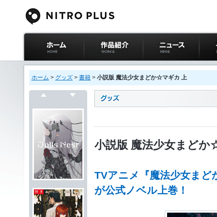
ニトロプラス公式
作品紹介
ニュース
イベ
サイト ホーム
ホーム
>
グッズ
>
書籍
>
小説版 魔法少女まどか☆マギカ 上
戻る
次へ
小説版 魔法少女まどか
TVアニメ『魔法少女まど
が公式ノベル上巻！