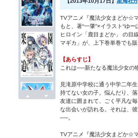
【2013年10月17日】
星海社
TVアニメ『魔法少女まどか☆
もと、著“一肇”×イラスト“ゆ
ヒロイン「鹿目まどか」 の目
マギカ」が、上下巻単巻でも販
【あらすじ】
これは──新たなる魔法少女の
見滝原中学校に通う中学二年生
持てない女の子。悩んだり、落
友達に囲まれて、ごく平凡な毎
戻る
次へ
な出会いが訪れる。それは、彼
──。
TVアニメ『魔法少女まどか☆