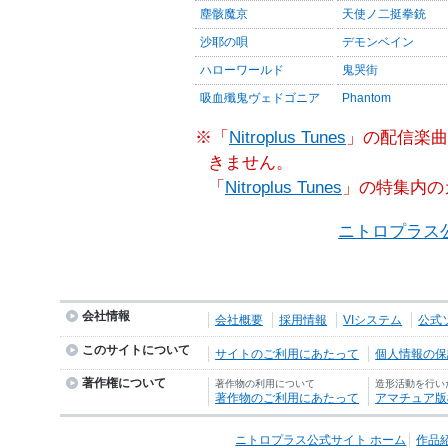
塵骸魔京
天使ノ二挺拳銃
沙耶の唄
デモンベイン
ハローワールド
鬼哭街
吸血殲鬼ヴェドゴニア
Phantom
※「
Nitroplus Tunes
」の配信楽曲
きません。
「
Nitroplus Tunes
」の特集内の
ニトロプラス
会社情報
会社概要
採用情報
VIシステム
公式
このサイトについて
サイトのご利用にあたって
個人情報の保護
著作権について
著作物の利用について
造形活動を行い
著作物のご利用にあたって
アマチュア版
ニトロプラス公式サイト ホーム
作品