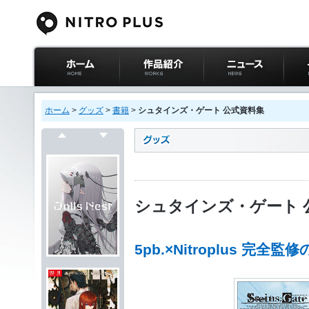
ニトロプラス公式
作品紹介
ニュース
イベ
サイト ホーム
ホーム
>
グッズ
>
書籍
>
シュタインズ・ゲート 公式資料集
戻る
次へ
シュタインズ・ゲート 
5pb.×Nitroplus 完