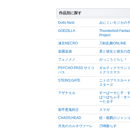
作品別に探す
Dolls Nest
みにくいモジカの
GODZILLA
Thunderbolt Fanta
Project
凍京NECRO
刀剣乱舞ONLINE
楽園追放
君と彼女と彼女の
フェノメノ
がっこうぐらし！
PSYCHO-PASS サイコ
ギルティクラウン 
パス
トクリスマス
STEINS;GATE
ニトロプラスカー
スターズ
アザナエル
すーぱーそに子・
ぱーぽちゃ子・す
ーたる子
装甲悪鬼村正
スマガ
CHAOS;HEAD
続・殺戮のジャン
月光のカルネヴァーレ
刃鳴散らす