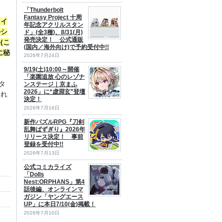
「Thunderbolt
Fantasy Project 十周
ネイ
年記念アクリルスタン
ルシ
ド」(全3種)、8/31(月)
発売決定！ 公式通販
(こ
(国内／海外向け)で予約受付中!!
に秘
2026年7月24日
9/19(土)10:00～開催
「楽園追放 心のレゾナ
タ
ンステージ｜京まふ
2026」に“虚淵玄”登壇
これ
決定！
2026年7月16日
新作パズルRPG『刀剣
乱舞ぱずぎり』2026年
リリース決定！ 事前
登録を受付中!!
2026年7月13日
公式コミカライズ
「Dolls
Nest:ORPHANS」第4
話後編、オンラインマ
ガジン「ヤングエース
UP」に本日7/10(金)掲載！
2026年7月10日