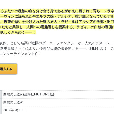
なるふたつの種族の血を分け合う身であるがゆえに蔑まれて育ち、メラ
アーウィンに謀られた半エルフの娘・アルシア。抜け殻となっていたア
、復讐の願いを受け入れた謎の旅人・ラゼィルはアルシアの故郷・谺谷
フたちと共謀し、人間への意趣返しを提案する。ラゼィルの白貌の裏側
が妖しくきらめく――！
代表作」として名高い戦慄のダーク・ファンタジーが、人気イラストレー
の超重量級タッグにより、今再び伝説の幕を開ける――。刮目せよ！ 
エンターテインメント)”!!
白貌の伝道師(星海社FICTIONS版)
白貌の伝道師
2012年3月15日