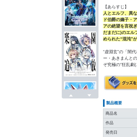
【あらすじ】
人とエルフ、異
ド伯爵の嫡子・
アの絶望を言祝ぎ
だまだに)のエル
められた“混沌”
“虚淵玄”の「闇
ー・あきまんと
ぞ究極の“狂乱劇(
戻る
次へ
製品概要
商品名
作品
発売日