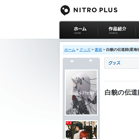
ニトロプラス公式
作品紹介
サイト ホーム
ホーム
>
グッズ
>
書籍
>
白貌の伝道師(星海社F
戻る
次へ
白貌の伝道師