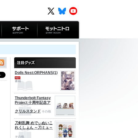
サポート
モットニトロ
Dolls Nest:ORPHANS(1)
書籍
Thunderbolt Fantasy
Project 十周年記念ア
クリルスタンド
その他
刀剣乱舞 めでぃぬいこ
れくしょん ～刀ミュ～
その他