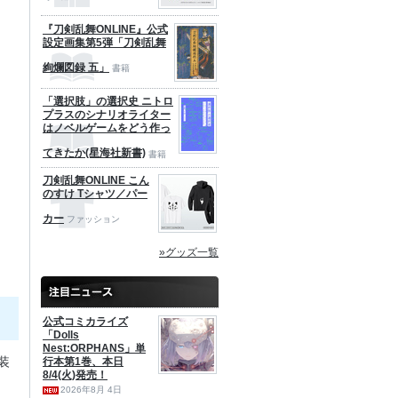
『刀剣乱舞ONLINE』公式
設定画集第5弾「刀剣乱舞
絢爛図録 五」
書籍
「選択肢」の選択史 ニトロ
プラスのシナリオライター
はノベルゲームをどう作っ
てきたか(星海社新書)
書籍
刀剣乱舞ONLINE こん
のすけ Tシャツ／パー
カー
ファッション
»グッズ一覧
公式コミカライズ
「Dolls
Nest:ORPHANS」単
装
行本第1巻、本日
8/4(火)発売！
2026年8月 4日