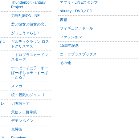
Thunderbolt Fantasy
アプリ・LINEスタンプ
Project
blu-ray／DVD／CD
刀剣乱舞ONLINE
書籍
君と彼女と彼女の恋。
フィギュア／ドール
がっこうぐらし！
ファッション
サイコ
ギルティクラウン ロス
15周年記念
トクリスマス
ニトロプラスブックス
ニトロプラスカードマ
スターズ
その他
すーぱーそに子・すー
ぱーぽちゃ子・すーぱ
ーたる子
スマガ
続・殺戮のジャンゴ
ーレ
刃鳴散らす
天使ノ二挺拳銃
デモンベイン
鬼哭街
ニア
Phantom