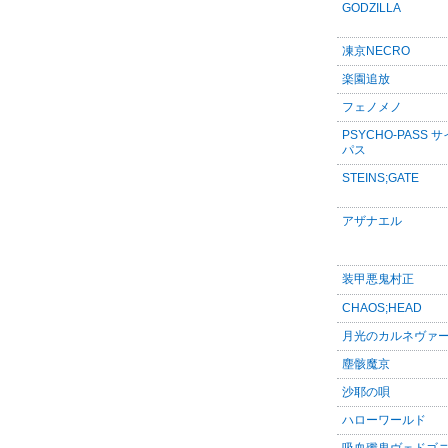
GODZILLA
凍京NECRO
楽園追放
フェノメノ
PSYCHO-PASS 
パス
STEINS;GATE
アザナエル
装甲悪鬼村正
CHAOS;HEAD
月光のカルネヴァ
塵骸魔京
沙耶の唄
ハローワールド
吸血殲鬼ヴェドゴ