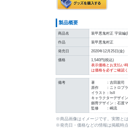
製品概要
商品名
装甲悪鬼村正 宇宙編(星海
作品
装甲悪鬼村正
発売日
2020年12月25日(金)
価格
1,540円(税込)
表示価格とお支払い
は価格を必ずご確認
備考
著 ：吉田親司
原作 ：ニトロプラ
イラスト：IsII
キャラクターデザイン
劔冑デザイン：石渡
監修 ：嶋流
※商品画像はイメージです。実際と
※発売日・価格などの情報は掲載時