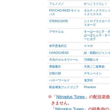
フェノメノ
がっこうぐらし！
PSYCHO-PASS サイコ
ギルティクラウン 
パス
トクリスマス
STEINS;GATE
ニトロプラスカー
スターズ
アザナエル
すーぱーそに子・
ぱーぽちゃ子・す
ーたる子
装甲悪鬼村正
スマガ
CHAOS;HEAD
続・殺戮のジャン
月光のカルネヴァーレ
刃鳴散らす
塵骸魔京
天使ノ二挺拳銃
沙耶の唄
デモンベイン
ハローワールド
鬼哭街
吸血殲鬼ヴェドゴニア
Phantom
※「
Nitroplus Tunes
」の配信楽曲
きません。
「
Nitroplus Tunes
」の特集内の