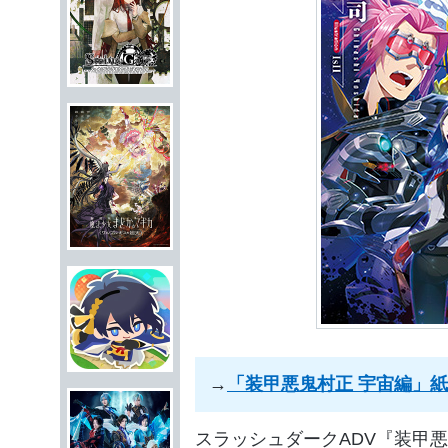
→
「装甲悪鬼村正 宇宙編」
スラッシュダークADV『装甲