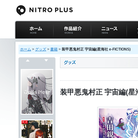
ニトロプラス公式
作品紹介
ニュース
イベ
サイト ホーム
ホーム
>
グッズ
>
書籍
>
装甲悪鬼村正 宇宙編(星海社 e-FICTIONS)
戻る
次へ
装甲悪鬼村正 宇宙編(星海社 