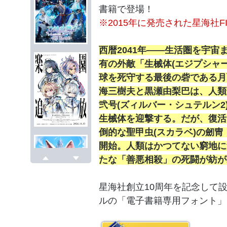
書籍で登場！
※2015年に発売された星海社F
西暦2041年――生活圏を宇
有の外敵「生械体(エジプシャ
球を死守する最後の砦である月
海三樹夫と黒瀬由梨巴は、人類
弐号(ズィルバー・シュテルン
生械体を迎撃する。だが、復活
倒的な聖甲虫(スカラベ)の劒
開始。人類はかつてない窮地に
たな「善悪相殺」の死闘が紡が
戻る
次へ
星海社創立10周年を記念して
ルの「電子書籍専用フォント」