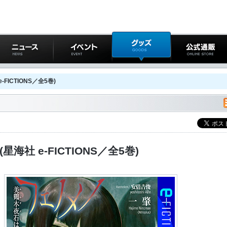
ニュース
イベント
グッズ
公式通販
FICTIONS／全5巻)
海社 e-FICTIONS／全5巻)