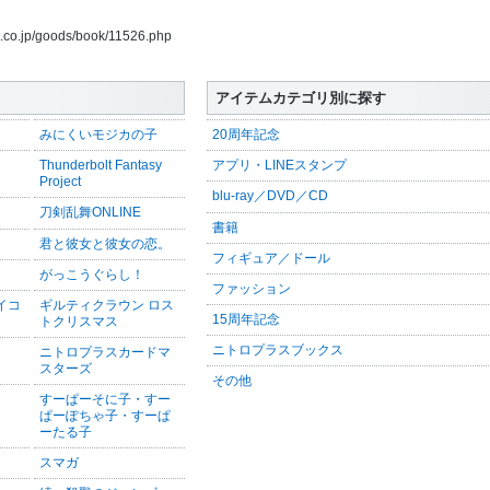
us.co.jp/goods/book/11526.php
アイテムカテゴリ別に探す
みにくいモジカの子
20周年記念
Thunderbolt Fantasy
アプリ・LINEスタンプ
Project
blu-ray／DVD／CD
刀剣乱舞ONLINE
書籍
君と彼女と彼女の恋。
フィギュア／ドール
がっこうぐらし！
ファッション
サイコ
ギルティクラウン ロス
15周年記念
トクリスマス
ニトロプラスブックス
ニトロプラスカードマ
スターズ
その他
すーぱーそに子・すー
ぱーぽちゃ子・すーぱ
ーたる子
スマガ