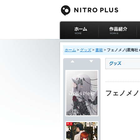
ニトロプラス公式
作品紹介
サイト ホーム
ホーム
>
グッズ
>
書籍
>
フェノメノ(星海社 e-
戻る
次へ
フェノメノ(星