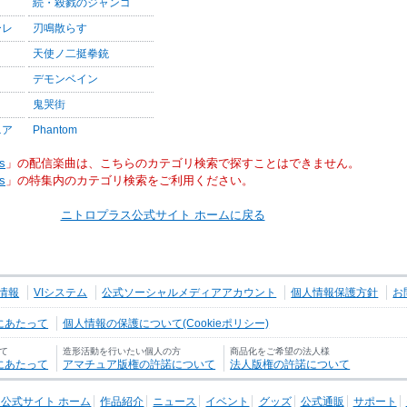
続・殺戮のジャンゴ
ーレ
刃鳴散らす
天使ノ二挺拳銃
デモンベイン
鬼哭街
ニア
Phantom
s
」の配信楽曲は、こちらのカテゴリ検索で探すことはできません。
s
」の特集内のカテゴリ検索をご利用ください。
ニトロプラス公式サイト ホームに戻る
情報
VIシステム
公式ソーシャルメディアアカウント
個人情報保護方針
お
にあたって
個人情報の保護について(Cookieポリシー)
て
造形活動を行いたい個人の方
商品化をご希望の法人様
にあたって
アマチュア版権の許諾について
法人版権の許諾について
公式サイト ホーム
作品紹介
ニュース
イベント
グッズ
公式通販
サポート