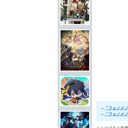
→
「フェノメ
→
「フェノメ
ニトロプラス所属