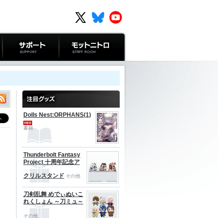
サポート
モットニトロ
Dolls Nest:ORPHANS(1)
書籍
Thunderbolt Fantasy
Project 十周年記念ア
クリルスタンド
その他
刀剣乱舞 めでぃぬいこ
れくしょん ～刀ミュ～
その他