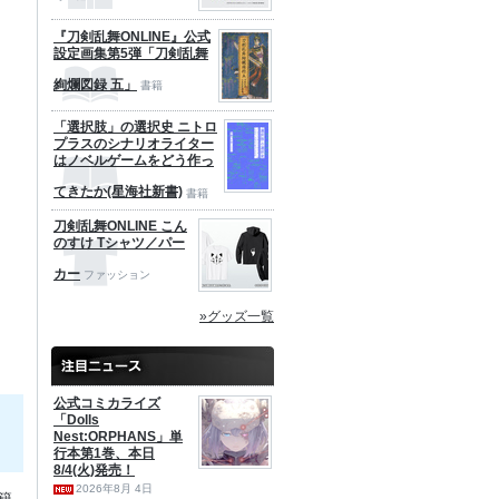
『刀剣乱舞ONLINE』公式
設定画集第5弾「刀剣乱舞
絢爛図録 五」
書籍
「選択肢」の選択史 ニトロ
プラスのシナリオライター
はノベルゲームをどう作っ
てきたか(星海社新書)
書籍
刀剣乱舞ONLINE こん
のすけ Tシャツ／パー
カー
ファッション
»グッズ一覧
公式コミカライズ
「Dolls
Nest:ORPHANS」単
行本第1巻、本日
8/4(火)発売！
2026年8月 4日
籍