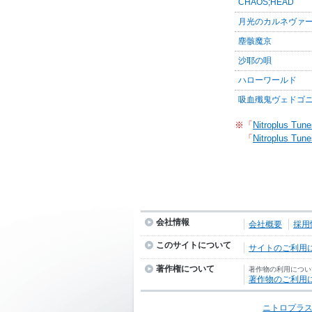
CHAOS;HEAD
月光のカルネヴァ
塵骸魔京
沙耶の唄
ハローワールド
吸血殲鬼ヴェドゴ
※「
Nitroplus Tune
「
Nitroplus Tune
会社情報
会社概要
採用
このサイトについて
サイトのご利用
著作権について
著作物の利用につい
著作物のご利用
ニトロプラス