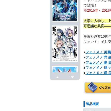
で登場！
※2015年～2
大学に入学し、
可思議な異変―
星海社創立10周
フォント」でお
●
フェノメノ 美
●
フェノメノ 弐
●
フェノメノ 参 
●
フェノメノ 肆 
●
フェノメノ 伍
戻る
次へ
製品概要