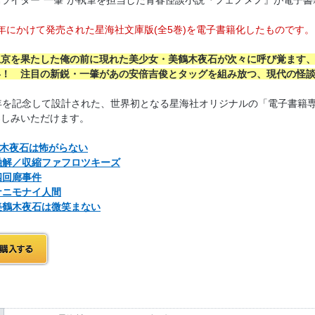
016年にかけて発売された星海社文庫版(全5巻)を電子書籍化したものです。
上京を果たした俺の前に現れた美少女・美鶴木夜石が次々に呼び覚ます
―！ 注目の新鋭・一肇があの安倍吉俊とタッグを組み放つ、現代の怪
年を記念して設計された、世界初となる星海社オリジナルの「電子書籍
楽しみいただけます。
鶴木夜石は怖がらない
 融解／収縮ファフロツキーズ
四回廊事件
ナニモナイ人間
 美鶴木夜石は微笑まない