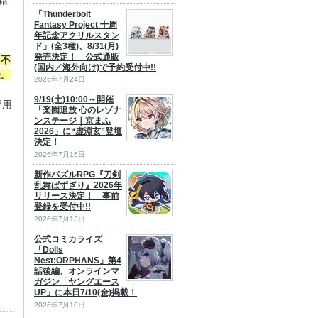
「Thunderbolt
Fantasy Project 十周
年記念アクリルスタン
ド」(全3種)、8/31(月)
発売決定！ 公式通販
、不
(国内／海外向け)で予約受付中!!
談。
2026年7月24日
9/19(土)10:00～開催
専用
「楽園追放 心のレゾナ
ンステージ｜京まふ
2026」に“虚淵玄”登壇
決定！
2026年7月16日
新作パズルRPG『刀剣
乱舞ぱずぎり』2026年
リリース決定！ 事前
登録を受付中!!
2026年7月13日
公式コミカライズ
「Dolls
Nest:ORPHANS」第4
話後編、オンラインマ
ガジン「ヤングエース
UP」に本日7/10(金)掲載！
2026年7月10日