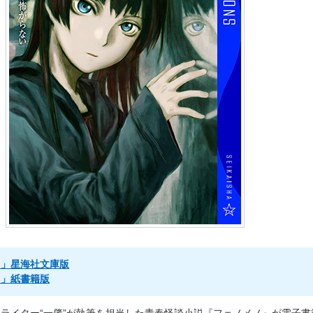
ノ」星海社文庫版
ノ」紙書籍版
ライター“一肇”が執筆を担当した青春怪談小説『フェノメノ』が電子書