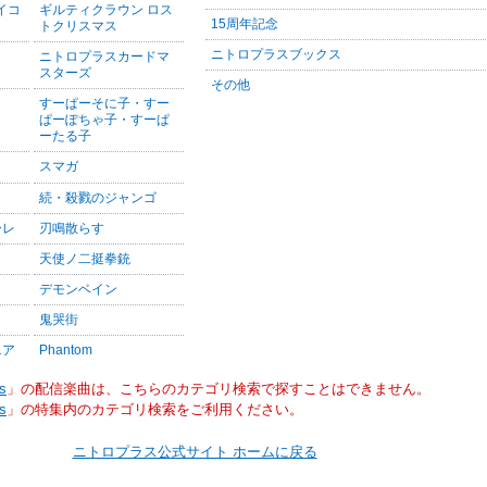
サイコ
ギルティクラウン ロス
15周年記念
トクリスマス
ニトロプラスブックス
ニトロプラスカードマ
スターズ
その他
すーぱーそに子・すー
ぱーぽちゃ子・すーぱ
ーたる子
スマガ
続・殺戮のジャンゴ
ーレ
刃鳴散らす
天使ノ二挺拳銃
デモンベイン
鬼哭街
ニア
Phantom
s
」の配信楽曲は、こちらのカテゴリ検索で探すことはできません。
s
」の特集内のカテゴリ検索をご利用ください。
ニトロプラス公式サイト ホームに戻る