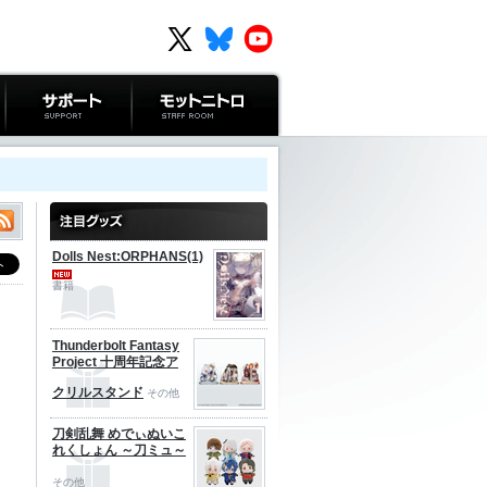
サポート
モットニトロ
Dolls Nest:ORPHANS(1)
書籍
Thunderbolt Fantasy
Project 十周年記念ア
クリルスタンド
その他
刀剣乱舞 めでぃぬいこ
れくしょん ～刀ミュ～
その他