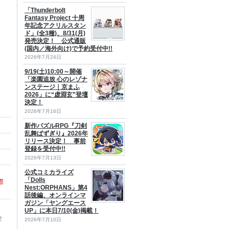
「Thunderbolt
Fantasy Project 十周
年記念アクリルスタン
ド」(全3種)、8/31(月)
発売決定！ 公式通販
(国内／海外向け)で予約受付中!!
2026年7月24日
9/19(土)10:00～開催
「楽園追放 心のレゾナ
ンステージ｜京まふ
2026」に“虚淵玄”登壇
決定！
2026年7月16日
新作パズルRPG『刀剣
乱舞ぱずぎり』2026年
リリース決定！ 事前
登録を受付中!!
2026年7月13日
公式コミカライズ
「Dolls
際
Nest:ORPHANS」第4
話後編、オンラインマ
ガジン「ヤングエース
UP」に本日7/10(金)掲載！
せ
2026年7月10日