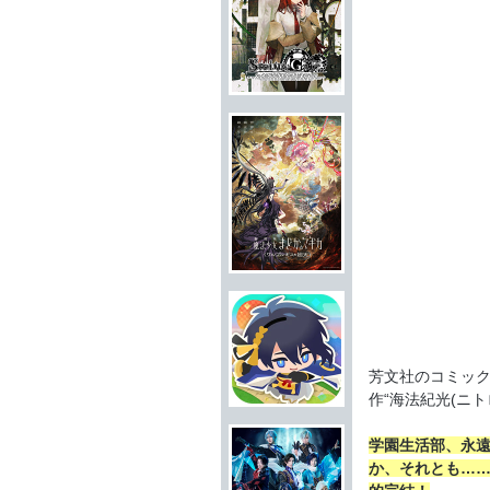
芳文社のコミック
作“海法紀光(ニト
学園生活部、永
か、それとも……