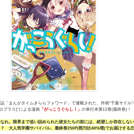
誌「まんがタイムきららフォワード」で連載された、作画“千葉サドル”
ロプラス)”による漫画
「がっこうぐらし！」
の単行本第12巻(最終巻)
遠なれ。限界まで追い詰められた彼女たちの前には、絶望しか存在しな
？ 大人気学園サバイバル、最終巻250P(既刊比40%増)でお届けする