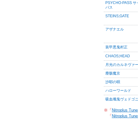
PSYCHO-PASS 
パス
STEINS;GATE
アザナエル
装甲悪鬼村正
CHAOS;HEAD
月光のカルネヴァ
塵骸魔京
沙耶の唄
ハローワールド
吸血殲鬼ヴェドゴ
※「
Nitroplus Tune
「
Nitroplus Tune