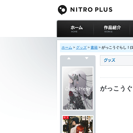
ニトロプラス公式
作品紹介
サイト ホーム
ホーム
>
グッズ
>
書籍
>
がっこうぐらし！(1
戻る
次へ
がっこうぐら