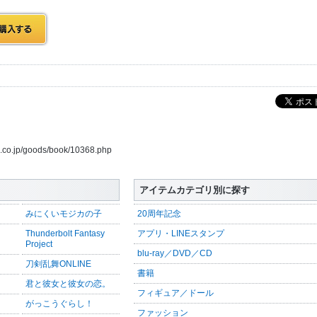
us.co.jp/goods/book/10368.php
アイテムカテゴリ別に探す
みにくいモジカの子
20周年記念
Thunderbolt Fantasy
アプリ・LINEスタンプ
Project
blu-ray／DVD／CD
刀剣乱舞ONLINE
書籍
君と彼女と彼女の恋。
フィギュア／ドール
がっこうぐらし！
ファッション