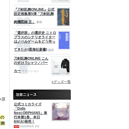
『刀剣乱舞ONLINE』公式
設定画集第5弾「刀剣乱舞
絢爛図録 五」
書籍
「選択肢」の選択史 ニトロ
プラスのシナリオライター
はノベルゲームをどう作っ
てきたか(星海社新書)
書籍
刀剣乱舞ONLINE こん
のすけ Tシャツ／パー
カー
ファッション
»グッズ一覧
×原
公式コミカライズ
！
「Dolls
Nest:ORPHANS」単
いの
行本第1巻、本日
8/4(火)発売！
圧倒
2026年8月 4日