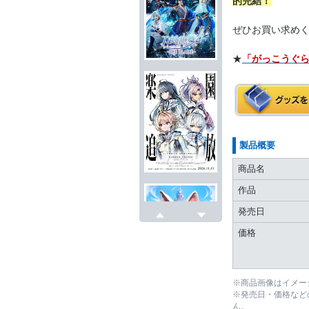
的完結！
ぜひお買い求め
★
「がっこうぐらし
製品概要
商品名
作品
発売日
戻る
次へ
価格
※商品画像はイメー
※発売日・価格など
ん。