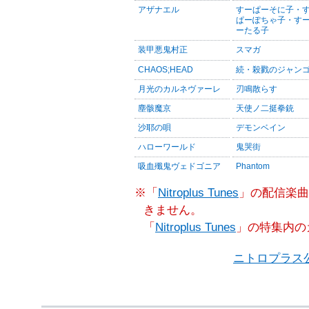
アザナエル
すーぱーそに子・
ぱーぽちゃ子・す
ーたる子
装甲悪鬼村正
スマガ
CHAOS;HEAD
続・殺戮のジャン
月光のカルネヴァーレ
刃鳴散らす
塵骸魔京
天使ノ二挺拳銃
沙耶の唄
デモンベイン
ハローワールド
鬼哭街
吸血殲鬼ヴェドゴニア
Phantom
※「
Nitroplus Tunes
」の配信楽曲
きません。
「
Nitroplus Tunes
」の特集内の
ニトロプラス