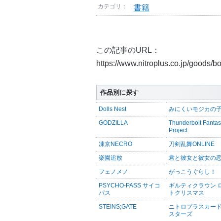
カテゴリ：
書籍
この記事のURL：
https://www.nitroplus.co.jp/goods/
作品別に探す
Dolls Nest
みにくいモジカの
GODZILLA
Thunderbolt Fanta
Project
凍京NECRO
刀剣乱舞ONLINE
楽園追放
君と彼女と彼女の
フェノメノ
がっこうぐらし！
PSYCHO-PASS サイコ
ギルティクラウン 
パス
トクリスマス
STEINS;GATE
ニトロプラスカー
スターズ